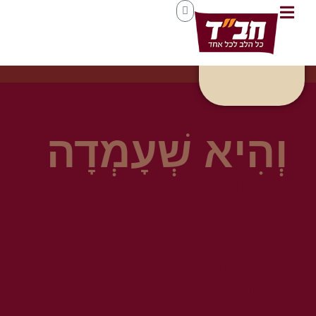
וְהִיא שְׁעָמְדָה
לַאֲבוֹתֵינוּ וְלָנוּ.
שֶׁלֹּא אֶחָד בִּלְבַד עָמַד עָלֵינוּ
לְכַלּוֹתֵנוּ, אֶלָּא שֶׁבְּכָל דּוֹר
וָדוֹר עוֹמְדִים עָלֵינוּ לְכַלּוֹתֵנוּ,
וְהַקָּדוֹשׁ בָּרוּךְ הוּא מַצִּילֵנוּ
מִיָּדָם