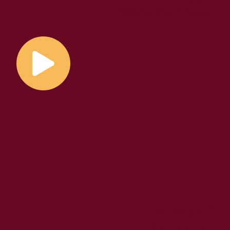
(מתוך ההגדה של פסח)
"ניגון המביע
בתחילתו רגשי