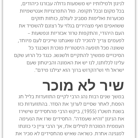
לניגון ולמילותיו יש משמעות גדולה עבורנו כיהודים,
בכל מקום ובכל תקופה. מול התפרצויות אנטישמיות
מכוערות ואלימות מסביב לעולם, כוחות חזקים
ששואפים ואף מצהירים בגלוי על רצונם להשמיד את
העם היהודי, והתקפות טרור אכזריות ונפשעות –
לפעמים צריך להזכיר לנו שאנחנו שייכים לעם מיוחד,
ששונה מכל תופעה היסטורית מוכרת ושכנגד כל
הסיכויים ממשיך להתקיים ולשגשג. כנגד כל הרוע שקם
עלינו לכלותנו, לנו יש את האמונה והביטחון שעם
ישראל חי וש"הקדוש ברוך הוא יצילנו מידם".
שיר לא מוכר
במשך שנים רבות נהג הרבי לקיים התוועדות בליל חג
הפסח, לאחר שסיים לערוך את הסדר. בהתוועדות כזו
בשנת תשט"ו (1955), ביקש הרבי מהחסידים שישירו
את הניגון "והיא שעמדה". החסידים שרו את הנעימה
העממית המוכרת למילים אלו, אך הרבי ציין כי כוונתו
למנגינה אחרת. כשראה שאיש מהחסידים לא מכיר את