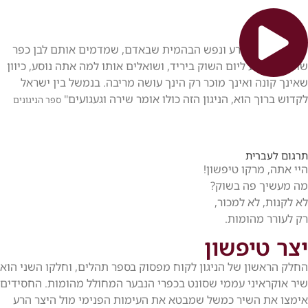
"תביעה ליצר הרע ונפש הבהמית שבאדם, שמדמים אותם לבן כפר
שוטה, שנוסע ליום השוק ביריד, ושואלים אותו למה אתה נוסע, כיוון
שאינך קונה ואינך מוכר רק הינך עושה מריבה. בנמשל בין ישראל
לקדוש ברוך הוא, הניגון הזה כולו אומר שירה וגעגועים"
ספר הניגונים
תרגום לעברית
היי אתה, מרקו טיפשון!
מה מעשיך פה בשוק?
לא לקנות, לא למכור,
רק לעורר מהומות.
יצר טיפשון
החלק הראשון של הניגון לקוח מפסוק בספר תהלים, וחלקו השני הוא
שיר אוקראיני עממי שסונט בכפרי הנבער המחולל מהומות. החסידים
אימצו את השיר כמשל שמבטא את העימות הפנימי מול היצר הרע