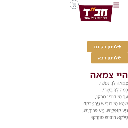
לניגון הקודם
לניגון הבא
היי צמאה
צָמְאָה לְךָ נַפְשִׁי,
כָּמַהּ לְךָ בְשָׂרִי.
עֵך טִי דוּרִין מַרְקוֹ,
שְׁטָא טִי רוֹבִּישׁ נַַיֶרְמַרְקוֹ?
נְיֶע קוֹפְּלַיֶש, נְיֶע פְּרוֹדַיֶשׁ,
טָלְקַא רוֹבִּישׁ סוֹוַרְקוּ