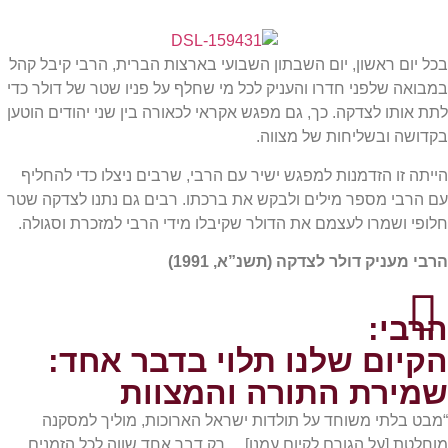
בכל יום ראשון, יום השבתון השבועי בארצות הברית, הרבי קיבל קהל
במבואה שלפני חדרו והעניק לכל מי שחלף על פניו שטר של דולר כדי
לתת אותו לצדקה. כך, גם מפגש אקראי לכאורה בין שני יהודים הוטען
בקדושה ובשליחות של מצווה.
הייתה זו הזדמנות למפגש ישיר עם הרבי, שרבים ניצלו כדי להחליף
עם הרבי מספר מילים ולבקש את ברכתו. רבים גם נתנו לצדקה שטר
חלופי ושמרו לעצמם את הדולר שקיבלו מידי הרבי למזכרת וסגולה.
הרבי מעניק דולר לצדקה (תשנ”א, 1991)
הרבי:
הקיום שלנו תלוי בדבר אחד:
שמירת התורה והמצוות
“מבט בלתי משוחד על תולדות ישראל הארוכות, מוליך למסקנה
מוחלטת [על הגורם לקיום עמנו]… רק דבר אחד שווה לכל הזמנים,