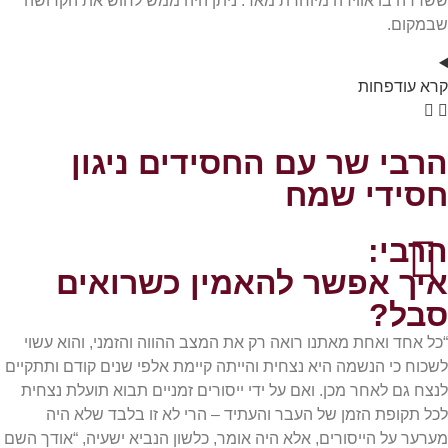
ששררה בו אווירה מיוחדת מאד. ניתן היה ממש לחוש את הקדושה
שבמקום.
קרא
עוד
פחות
הרבי שר עם החסידים ניגון
חסידי שמח
הרבי:
איך אפשר להאמין כשרואים
סבל?
“כל אחד ואחת מאתנו רואה רק את המצב ההווה והזמני, והוא עשוי
לשכוח כי הנשמה היא נצחית והייתה קיימת אלפי שנים קודם ותתקיים
לנצח גם לאחר מכן. ואם על ידי ייסורים זמניים תבוא תועלת נצחית
לכל תקופת הזמן של העבר והעתיד – הרי לא זו בלבד שלא היה
מערער על הייסורים, אלא היה אומר, כלשון הנביא ישעיה, “אודך השם