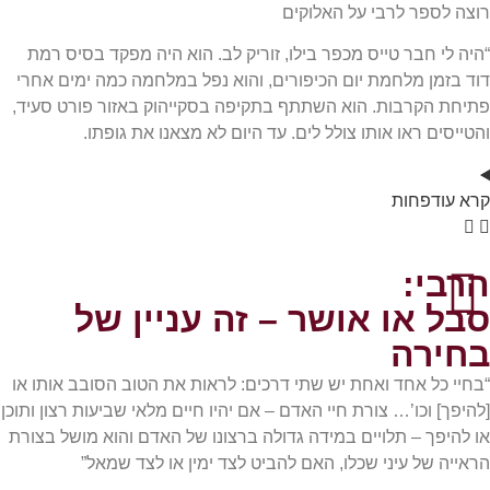
רוצה לספר לרבי על האלוקים
“היה לי חבר טייס מכפר בילו, זוריק לב. הוא היה מפקד בסיס רמת
דוד בזמן מלחמת יום הכיפורים, והוא נפל במלחמה כמה ימים אחרי
פתיחת הקרבות. הוא השתתף בתקיפה בסקייהוק באזור פורט סעיד,
והטייסים ראו אותו צולל לים. עד היום לא מצאנו את גופתו.
קרא
עוד
פחות
הרבי:
סבל או אושר – זה עניין של
בחירה
“בחיי כל אחד ואחת יש שתי דרכים: לראות את הטוב הסובב אותו או
[להיפך] וכו’… צורת חיי האדם – אם יהיו חיים מלאי שביעות רצון ותוכן
או להיפך – תלויים במידה גדולה ברצונו של האדם והוא מושל בצורת
הראייה של עיני שכלו, האם להביט לצד ימין או לצד שמאל”