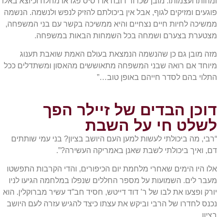
ומהותו ועצמותו. מובן שכדור רובה או רסיס פגז או מחלה וכיוצא באלו
פוגעים ומזיקים לגוף, אבל אין ביכולתם להזיק לנפש ולנשמה. הנשמה
ממשיכה לחיות חיים נצחיים והיא ממשיכה בקשר עם בני המשפחה,
מצטערת בצערם ושמחה בכל השמחות הבאות במשפחה.
מזה מובן גם כן שהנשמה הנמצאת בעולם האמת שואבת תענוג
מיוחד אם רואה שבני המשפחה מתאוששים מהאסון ומשתדלים ככל
התלוי בהם לסדר חייהם באופן טוב…”
דוכן הבדים של זיילר הפך
לשלט חי על השבת
“רבי, מה ביכולתי לעשות למען העם היושב בציון? בני עמי שותתים
דם, ואיך ביכולתי לשבת שאנן באמריקה העשירה?”.
אלו היו הימים שאחרי מלחמת יום הכיפורים, והדי הקרבות התפשטו
מעבר לים. השמועות על מספר החללים שנפלו במלחמה הגיעו לניו
יורק ופצעו את לבו של ר’ דוד דייטש, חסיד חב”ד עשיר מברוקלין. הוא
נכנס לחדרו של הרבי וביקש את עצתו כיצד להגיש עזרה לעם היושב
בציון.