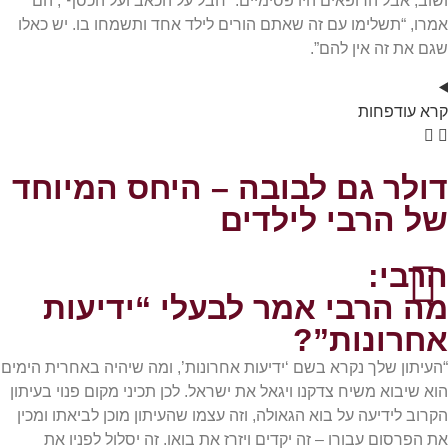
ושוב, אבל הרופאים היו פסימיים. “חבל על הכאב ועל הכסף”, הם
אמרו, “תשלימו עם זה שאתם הורים לילד אחד ותשמחו בו. יש כאלו
שגם את זה אין להם”.
קרא
עוד
פחות
דולר גם לבובה – היחס המיוחד
של הרבי לילדים
הרבי:
מה הרבי אמר לבעלי “ידיעות
אחרונות”?
“העיתון שלך נקרא בשם ‘ידיעות אחרונות’, ומה שיהיה באחרית הימים
הוא שיבוא משיח צדקנו ויגאל את ישראל. לכן תכיני מקום פנוי בעיתון
הקרוב לידיעה על בוא הגאולה, וזה עצמו שהעיתון מוכן לביאתו ומכין
את הפרסום עבורו – זה יקדים ויזרז את בואו. זה יסלול לפניו את