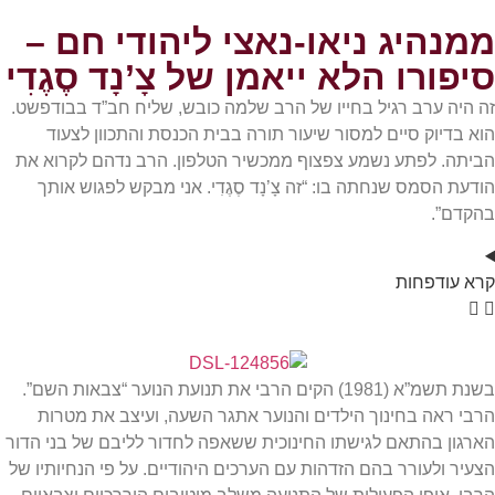
ממנהיג ניאו-נאצי ליהודי חם –
סיפורו הלא ייאמן של צָ’נָד סֶגֶדִי
זה היה ערב רגיל בחייו של הרב שלמה כובש, שליח חב”ד בבודפשט.
הוא בדיוק סיים למסור שיעור תורה בבית הכנסת והתכוון לצעוד
הביתה. לפתע נשמע צפצוף ממכשיר הטלפון. הרב נדהם לקרוא את
הודעת הסמס שנחתה בו: “זה צָ’נָד סֶגֶדִי. אני מבקש לפגוש אותך
בהקדם”.
קרא
עוד
פחות
בשנת תשמ”א (1981) הקים הרבי את תנועת הנוער “צבאות השם”.
הרבי ראה בחינוך הילדים והנוער אתגר השעה, ועיצב את מטרות
הארגון בהתאם לגישתו החינוכית ששאפה לחדור לליבם של בני הדור
הצעיר ולעורר בהם הזדהות עם הערכים היהודיים. על פי הנחיותיו של