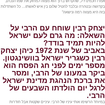
אמרו חכמינו ז”ל, שהקדוש ברוך הוא מצווה למחוק את שמו הנכתב
בקדושה ובטהרה ובלבד להטיל שלום בין איש לאשתו… כל השתדלות
בזה היא מצווה רמה ונישאה”
יצחק רבין שוחח עם הרבי על
השאלה: מה גרם לעם ישראל
להיות תמיד בודד?
באביב של שנת 1972 כיהן יצחק
רבין כשגריר ישראל בוושינגטון.
מספר ימים לפני חג הפסח הוא
ביקר במעונו של הרבי, ומסר
את ברכת הנהגת מדינת ישראל
לרגל יום הולדתו השבעים של
הרבי.
במיוחד הרשימו אותי עיניו של הרבי. עיניים שקטות אבל חודרות