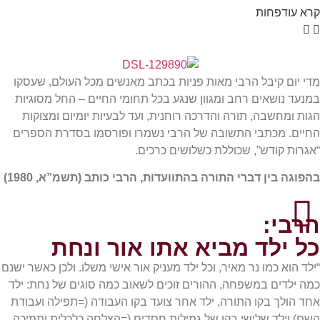
קרא
עוד
פחות
מדי יום קיבל הרבי מאות פניות בכתב מאנשים מכל העולם, שעסקו
במנעד נושאים רחב ומגוון שנגע בכל תחומי החיים – החל מסוגיות
הגות ומחשבה, תורה והדרכה רוחנית, ועד לבעיות יומיום ומצוקות
החיים. מכתבי התשובה של הרבי נשמרו ופורסמו בסדרת הספרים
“אגרות קודש”, שכוללת כשלושים כרכים.
בהפוגה בין דברי התורה בהתוועדות, הרבי כותב (תשמ”א, 1980)
הרבי:
כל ילד מביא אתו אור ונחת
“ילד הוא כמו נר מאיר, וכל ילד מעניק אור אישי משלו. ולכן כאשר ישנם
כמה ילדים במשפחה, ההורים זוכים לשאוב כמה סוגים של נחת: ילד
אחד הולך בקו התורה, ילד אחר צועד בקו העבודה (=תפילה ועבודת
השם) וילד שלישי בקו של גמילות חסדים (=הצלחה כלכלית ותמיכה