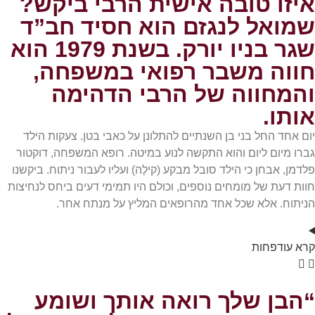
איזו טובה אישית הרבי ביקש?
שמואל לנגזם הוא חסיד חב”ד
שגר בניו יורק. בשנת 1979 הוא
חווה משבר רפואי במשפחה,
והמחווה של הרבי הדהימה
אותו.
יום אחד החל בני בן השנתיים להתלונן על כאבי בטן. צעקות הילד
גברו מיום ליום והוא התקשה לנוע במיטה. רופא המשפחה, דוקטור
פלדמן, אבחן כי הילד סובל מבקע (קילֶה) ועליו לעבור ניתוח. ביקשנו
חוות דעת של מומחים נוספים, וכולם היו תמימי דעים ביחס לנחיצות
הניתוח. אלא שכל אחד מהרופאים המליץ על מנתח אחר.
קרא
עוד
פחות
“הבן שלך רואה אותך ושומע