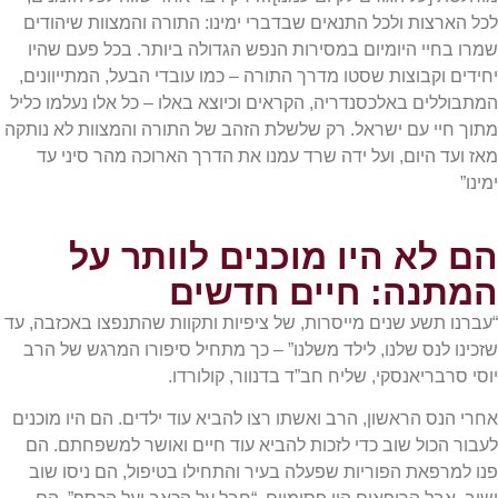
לכל הארצות ולכל התנאים שבדברי ימינו: התורה והמצוות שיהודים
שמרו בחיי היומיום במסירות הנפש הגדולה ביותר. בכל פעם שהיו
יחידים וקבוצות שסטו מדרך התורה – כמו עובדי הבעל, המתייוונים,
המתבוללים באלכסנדריה, הקראים וכיוצא באלו – כל אלו נעלמו כליל
מתוך חיי עם ישראל. רק שלשלת הזהב של התורה והמצוות לא נותקה
מאז ועד היום, ועל ידה שרד עמנו את הדרך הארוכה מהר סיני עד
ימינו”
הם לא היו מוכנים לוותר על
המתנה: חיים חדשים
“עברנו תשע שנים מייסרות, של ציפיות ותקוות שהתנפצו באכזבה, עד
שזכינו לנס שלנו, לילד משלנו” – כך מתחיל סיפורו המרגש של הרב
יוסי סרבריאנסקי, שליח חב”ד בדנוור, קולורדו.
אחרי הנס הראשון, הרב ואשתו רצו להביא עוד ילדים. הם היו מוכנים
לעבור הכול שוב כדי לזכות להביא עוד חיים ואושר למשפחתם. הם
פנו למרפאת הפוריות שפעלה בעיר והתחילו בטיפול, הם ניסו שוב