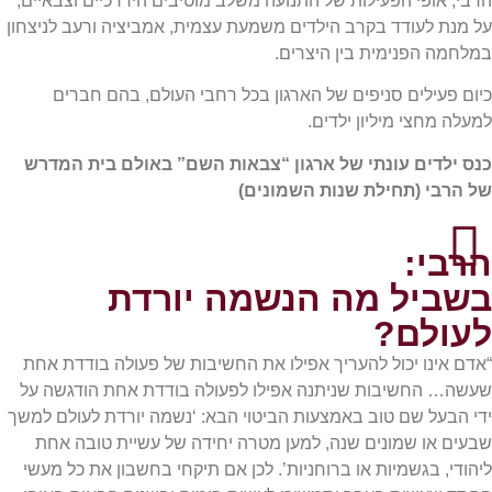
הרבי, אופי הפעילות של התנועה משלב מוטיבים היררכיים וצבאיים,
על מנת לעודד בקרב הילדים משמעת עצמית, אמביציה ורעב לניצחון
במלחמה הפנימית בין היצרים.
כיום פעילים סניפים של הארגון בכל רחבי העולם, בהם חברים
למעלה מחצי מיליון ילדים.
כנס ילדים עונתי של ארגון “צבאות השם” באולם בית המדרש
של הרבי (תחילת שנות השמונים)
הרבי:
בשביל מה הנשמה יורדת
לעולם?
“אדם אינו יכול להעריך אפילו את החשיבות של פעולה בודדת אחת
שעשה… החשיבות שניתנה אפילו לפעולה בודדת אחת הודגשה על
ידי הבעל שם טוב באמצעות הביטוי הבא: ‘נשמה יורדת לעולם למשך
שבעים או שמונים שנה, למען מטרה יחידה של עשיית טובה אחת
ליהודי, בגשמיות או ברוחניות’. לכן אם תיקחי בחשבון את כל מעשי