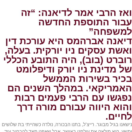
ואז הרבי אמר לדיאנה: “זה
עבור התוספת החדשה
למשפחה”
דיאנה אברהמס היא עורכת דין
ואשת עסקים ניו יורקית. בעלה,
רוברט (בוב), היה התובע הכללי
של מדינת ניו יורק ודיפלומט
בכיר בשירות הממשל
האמריקאי. במהלך השנים הם
נפגשו עם הרבי פעמים רבות
והוא היווה עבורם מורה דרך
לחיים.
נישאנו בגיל מבוגר. רייצ’ל, בתנו הבכורה, נולדה כשהייתי בת שלושים
ותשע. היא מילאה את עולמנו באושר, אבל שאפנו מאד להרחיב עוד