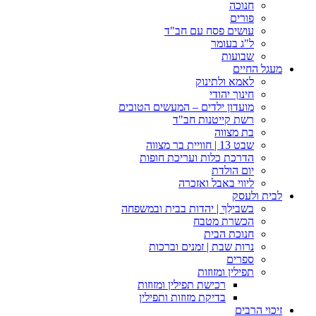
חנוכה
פורים
עושים פסח עם חב"ד
ל"ג בעומר
שבועות
מעגל החיים
לאמא ולתינוק
חינוך יהודי
מועדון ילדים – המעשים הטובים
רשת קייטנות חב"ד
בת מצווה
שבט 13 | חוויית בר מצווה
הדרכת כלות ועריכת חופות​
יום הולדת
ליווי באבל ואזכרה
לבית ולעסק
בשבילֵךְ | יהדות בבית ובמשפחה
הכשרת מטבח
חנוכת הבית
נרות שבת | זמנים וברכות
ספרים
תפילין ומזוזות
רכישת תפילין ומזוזות
בדיקת מזוזות ותפילין
זיכוי הרבים