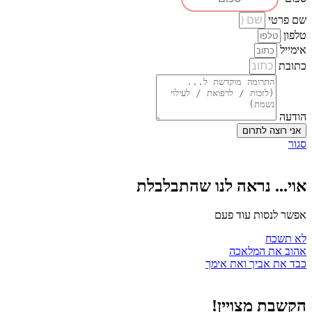
שם פרטי
טלפון
אימייל
כתובת
הודעה
אני רוצה לתרום
סגור
אוי... נראה לנו שהתבלבלת
אפשר לנסות עוד פעם
לא תשכח
אהוב את המלאכה
כבד את אביך ואת אימך
הקשבת מצויין!