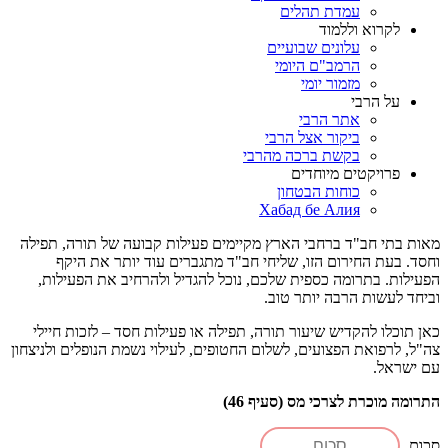
עמדת תהלים
לקרוא וללמוד
עלונים שבועיים
הרמב"ם היומי
מזמור יומי
על הרבי
אתר הרבי
ביקור אצל הרבי
בקשת ברכה מהרבי
פרויקטים מיוחדים
כוחות הבטחון
Хабад бе Алия
מאות בתי חב"ד ברחבי הארץ מקיימים פעילות קבועה של תורה, תפילה
וחסד. בעת החירום הזו, שליחי חב"ד מתגברים עוד יותר את היקף
הפעילות. בתרומה כספית שלכם, נוכל להגדיל ולהרחיב את הפעילות,
וביחד לעשות הרבה יותר טוב.
כאן תוכלו להקדיש שיעור תורה, תפילה או פעילות חסד – לזכות חיילי
צה"ל, לרפואת הפצועים, לשלום החטופים, לעילוי נשמת הנופלים ולניצחון
עם ישראל.
התרומה מוכרת לצרכי מס (סעיף 46)
סכום