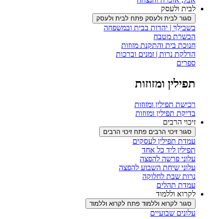
לבית ולעסק
סגור לבית ולעסק
פתח לבית ולעסק
בשבילֵךְ | יהדות בבית ובמשפחה
הכשרת מטבח
חנוכת בית והתקנת מזוזות
הדלקת נרות | זמנים וברכות
ספרים
תפילין ומזוזות
רכישת תפילין ומזוזות
בדיקת תפילין ומזוזות
זיכוי הרבים
סגור זיכוי הרבים
פתח זיכוי הרבים
עמדת תפילין לעסקים
תפילין ליד כל אחד
עלוני פרשה להפצה
עלוני שיחת השבוע להפצה
נרות שבת לחלוקה
עמדת תהלים
לקרוא וללמוד
סגור לקרוא וללמוד
פתח לקרוא וללמוד
עלונים שבועיים