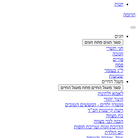
חנות
תרומה
חגים
סגור חגים
פתח חגים
חגי תשרי
חנוכה
פורים
פסח
ל"ג בעומר
שבועות
מעגל החיים
סגור מעגל החיים
פתח מעגל החיים
לאמא ולתינוק
חינוך יהודי
מועדון ילדים - המעשים הטובים
רשת קייטנות חב"ד
בת מצווה
הכנה לבר מצווה
הדרכת זוגות ועריכת חופות
יום הולדת
אבל, אזכרה והנצחה