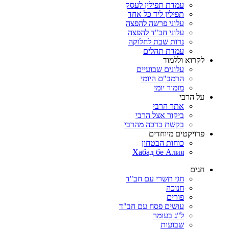
עמדת תפילין לעסק
תפילין ליד כל אחד
עלוני פרשה להפצה
עלוני חב"ד להפצה
נרות שבת לחלוקה
עמדת תהלים
לקרוא וללמוד
עלונים שבועיים
הרמב"ם היומי
מזמור יומי
על הרבי
אתר הרבי
ביקור אצל הרבי
בקשת ברכה מהרבי
פרויקטים מיוחדים
כוחות הבטחון
Хабад бе Алия
חגים
חגי תשרי עם חב"ד
חנוכה
פורים
עושים פסח עם חב"ד
ל"ג בעומר
שבועות