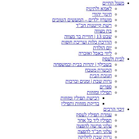
מעגל החיים
לאמא ולתינוק
חינוך יהודי
מועדון ילדים – המעשים הטובים
רשת קייטנות חב"ד
בת מצווה
שבט 13 | חוויית בר מצווה
הדרכת כלות ועריכת חופות​
יום הולדת
ליווי באבל ואזכרה
לבית ולעסק
בשבילֵךְ | יהדות בבית ובמשפחה
הכשרת מטבח
חנוכת הבית
נרות שבת | זמנים וברכות
ספרים
תפילין ומזוזות
רכישת תפילין ומזוזות
בדיקת מזוזות ותפילין
זיכוי הרבים
עמדת תפילין לעסק
תפילין ליד כל אחד
עלוני פרשה להפצה
עלוני חב"ד להפצה
נרות שבת לחלוקה