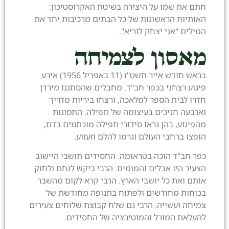
חתם את שמו על היצירה בשיטת האקרוסטיכון:
האותיות הראשונות של כל הבתים מרכיבות יחד את
המילים "אני יצחק לוריא".
מאסון לצמיחה
בראש חודש אייר תשט"ז (11 באפריל 1956) אירע
פיגוע רצחני בכפר חב"ד. מחבלים שהסתננו מירדן
חדרו לבית הספר למלאכה, ורצחו ביריות מדריך
וארבעה חניכים בעיצומה של תפילה. התמונות
מהפיגוע, בהן נראו סידורי תפילה מוכתמים בדם,
הופצו ברחבי העולם וגרמו להלם וזעזוע.
כפר חב"ד הוכה בטראומה. החסידים תושבי היישוב
הצעיר היו אבלים והמומים. הרבי ביקש לנחם ולחזק
אותם ואת כל יושבי הארץ. הרבי קרא לקום מהשבר
בכוחות מחודשים ולפתוח בתנופה מחודשת של
צמיחה ועשייה. הרבי גם שלח קבוצת שלוחים צעירים
להעלאת המורל והמוטיבציה של החסידים.