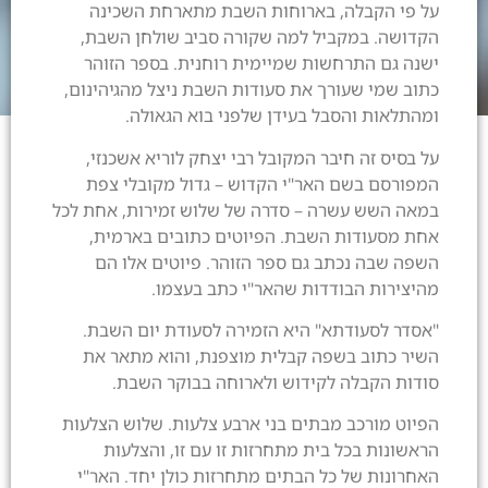
על פי הקבלה, בארוחות השבת מתארחת השכינה
בהתרחבות הלב"
הקדושה. במקביל למה שקורה סביב שולחן השבת,
ישנה גם התרחשות שמיימית רוחנית. בספר הזוהר
ספר הניגונים
כתוב שמי שעורך את סעודות השבת ניצל מהגיהינום,
ומהתלאות והסבל בעידן שלפני בוא הגאולה.
על בסיס זה חיבר המקובל רבי יצחק לוריא אשכנזי,
המפורסם בשם האר"י הקדוש – גדול מקובלי צפת
במאה השש עשרה – סדרה של שלוש זמירות, אחת לכל
אחת מסעודות השבת. הפיוטים כתובים בארמית,
השפה שבה נכתב גם ספר הזוהר. פיוטים אלו הם
מהיצירות הבודדות שהאר"י כתב בעצמו.
"אסדר לסעודתא" היא הזמירה לסעודת יום השבת.
השיר כתוב בשפה קבלית מוצפנת, והוא מתאר את
סודות הקבלה לקידוש ולארוחה בבוקר השבת.
הפיוט מורכב מבתים בני ארבע צלעות. שלוש הצלעות
הראשונות בכל בית מתחרזות זו עם זו, והצלעות
האחרונות של כל הבתים מתחרזות כולן יחד. האר"י