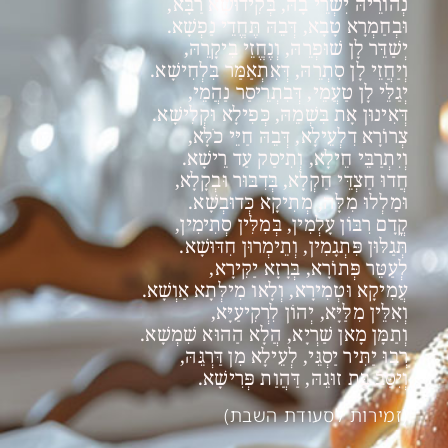
נְהוֹרֵיהּ יִשְׁרֵי בָהּ, בְּקִידוּשָׁא רַבָּא,
וּבְחַמְרָא טָבָא, דְּבֵהּ תֶּחֱדֵי נַפְשָׁא.
יְשַׁדֵּר לָן שׁוּפְרֵהּ, וְנֶחֱזֵי בִיקָרֵהּ,
וְיַחֲזֵי לָן סִתְרֵהּ, דְּאִתְאַמַּר בִּלְחִישָׁא.
יְגַלֵּי לָן טַעֲמֵי, דְּבִתְרֵיסַר נַהֲמֵי,
דְּאִינוּן אָת בִּשְׁמֵהּ, כְּפִילָא וּקְלִישָׁא.
צְרוֹרָא דִלְעֵילָא, דְּבֵהּ חַיֵּי כֹלָּא,
וְיִתְרַבֵּי חֵילָא, וְתִיסַק עַד רֵישָׁא.
חֲדוּ חַצְדֵּי חַקְלָא, בְּדִבּוּר וּבְקָלָא,
וּמַלְלוּ מִלָּה, מְתִיקָא כְּדוּבְשָׁא.
קֳדָם רִבּוֹן עָלְמִין, בְּמִלִּין סְתִימִין,
תְּגַלּוּן פִּתְגָמִין, וְתֵימְרוּן חִדּוּשָׁא.
לְעַטֵּר פְּתוֹרָא, בְּרָזָא יַקִּירָא,
עֲמִיקָא וּטְמִירָא, וְלָאו מִילְּתָא אַוְשָׁא.
וְאִלֵּין מִלַּיָּא, יְהוֹן לִרְקִיעַיָּא,
וְתַמָּן מָאן שַׁרְיָא, הֲלָא הַהוּא שִׁמְשָׁא.
רְבוּ יַתִּיר יַסְגֵּי, לְעֵילָא מִן דַּרְגֵּהּ,
וְיִסַּב בַּת זוּגֵהּ, דַּהֲוַת פְּרִישָׁא.
(זמירות לסעודת השבת)