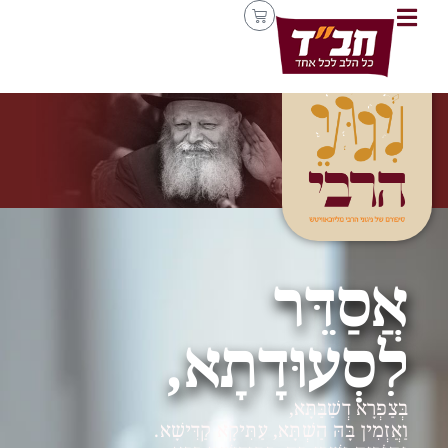
אֲסַדֵּר
לִסְעוּדָתָא,
בְּצַפְרָא דְשַׁבַּתָּא,
וַאֲזְמִין בָּהּ הַשְׁתָּא, עַתִּיקָא קַדִּישָׁא.