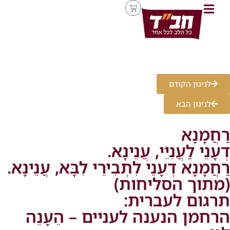
לניגון הקודם
לניגון הבא
רַחֲמָנָא
דְעָנֵי לַעֲנִיֵי, עֲנֵינָא.
רַחֲמָנָא דְעָנֵי לִתְבִירֵי לִבָּא, עֲנֵינָא.
(מתוך הסליחות)
תרגום לעברית:
הרחמן הנענה לעניים – הֵעָנֵה