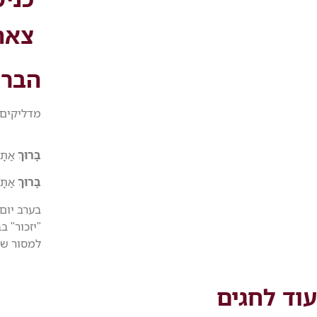
צאת
הברכ
מדליקים 
בָּרוּךְ
אַתָּ
בָּרוּךְ
אַתָּה
בערב יום
"יזכור" 
למסור שמ
עוד לחגים