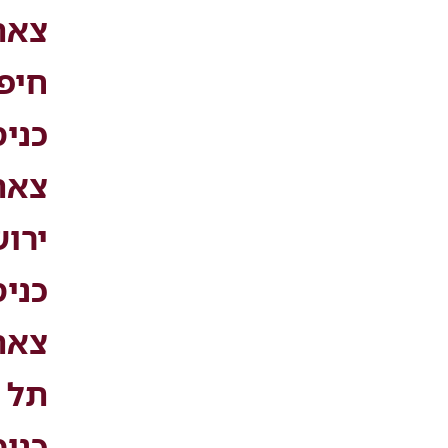
צאת
חיפה
כני
צאת
ירוש
כני
צאת
תל א
כני