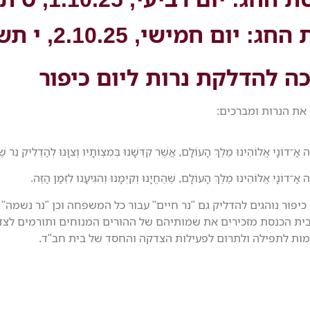
 החג:
יום חמישי, 2.10.25, י תשרי:
ה להדלקת נרות ליום כיפור
את הנרות ומברכים:
ה אַ־דוֹנָי אֱלוֹהֵינוּ מֶלֶךְ הָעוֹלָם, אֲשֶׁר קִדְּשָׁנוּ בְּמִצְוֹתָיו וְצִוָּנוּ לְהַדְלִיק נֵר ש
 אַ־דוֹנָי אֱלוֹהֵינוּ מֶלֶךְ הָעוֹלָם, שֶׁהֶחֱיָנוּ וְקִיְּמָנוּ וְהִגִּיעָנוּ לִזְּמַן הַזֶּה.
 כיפור נוהגים להדליק גם "נר חיים" עבור כל המשפחה וכן "נר נשמה"
בבית הכנסת מזכירים את שמותיהם של ההורים המנוחים ותורמים לצד
ות לתפילה ולתרום לפעילות הצדקה והחסד של בית חב"ד.