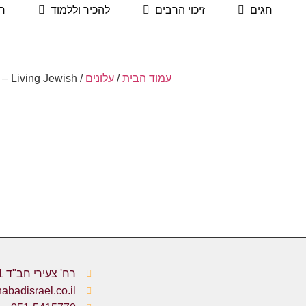
חגים
זיכוי הרבים
להכיר וללמוד
ח
עמוד הבית
/
עלונים
/ Living Jewish​ – דיגיטלי
רח' צעירי חב"ד 1, כפר חב"ד
badisrael.co.il