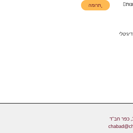
נות
תרומה
chabad@cha