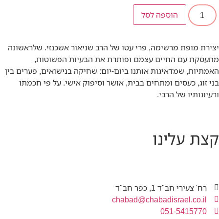
הוספה לסל
יצירת מופת מרשימה, פרי עטו של הרב שניאור אשכנזי. שלראשונה
מתעסקת עם החיים עצמם ופותרת את הבעיות הפשוטות,
האמתיות, שמדאיגות אותנו ביום-יום: שחיקה בנישואים, פערים בין
בני זוג, כעסים ומתחים בבית, אושר וסיפוק אישי. על פי חכמתו
ורעיונותיו של הרבי.
קצת עלינו
רח' צעירי חב"ד 1, כפר חב"ד
chabad@chabadisrael.co.il
051-5415770