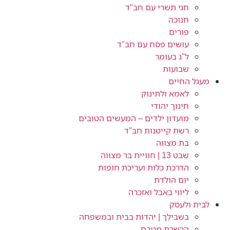
חגי תשרי עם חב"ד
חנוכה
פורים
עושים פסח עם חב"ד
ל"ג בעומר
שבועות
מעגל החיים
לאמא ולתינוק
חינוך יהודי
מועדון ילדים – המעשים הטובים
רשת קייטנות חב"ד
בת מצווה
שבט 13 | חוויית בר מצווה
הדרכת כלות ועריכת חופות​
יום הולדת
ליווי באבל ואזכרה
לבית ולעסק
בשבילֵךְ | יהדות בבית ובמשפחה
הכשרת מטבח