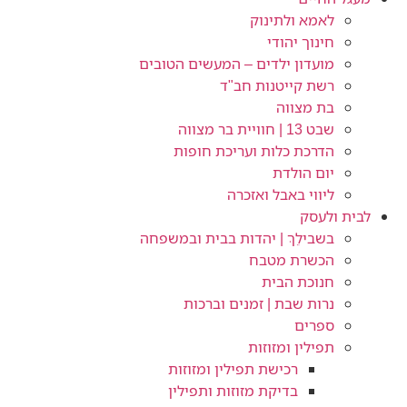
לאמא ולתינוק
חינוך יהודי
מועדון ילדים – המעשים הטובים
רשת קייטנות חב"ד
בת מצווה
שבט 13 | חוויית בר מצווה
הדרכת כלות ועריכת חופות​
יום הולדת
ליווי באבל ואזכרה
לבית ולעסק
בשבילֵךְ | יהדות בבית ובמשפחה
הכשרת מטבח
חנוכת הבית
נרות שבת | זמנים וברכות
ספרים
תפילין ומזוזות
רכישת תפילין ומזוזות
בדיקת מזוזות ותפילין