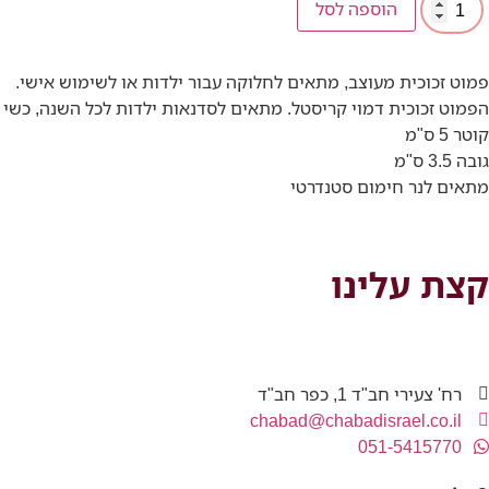
הוספה לסל
פמוט זכוכית מעוצב, מתאים לחלוקה עבור ילדות או לשימוש אישי.
הפמוט זכוכית דמוי קריסטל. מתאים לסדנאות ילדות לכל השנה, כשי לארוע גיל 3, ולמועדון בת מצווה. אפשר לקשט במדבקות ‘יהלומים’
קוטר 5 ס"מ
גובה 3.5 ס"מ
מתאים לנר חימום סטנדרטי
קצת עלינו
רח' צעירי חב"ד 1, כפר חב"ד
chabad@chabadisrael.co.il
051-5415770