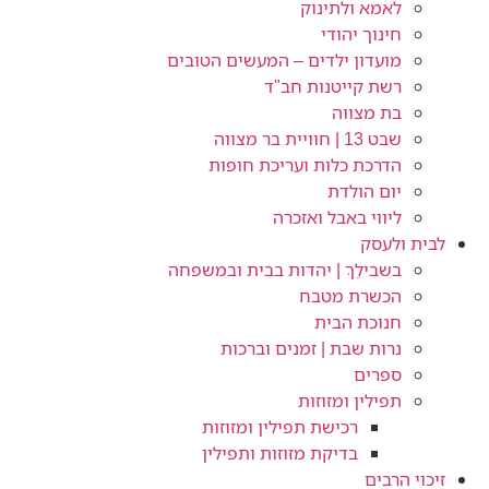
לאמא ולתינוק
חינוך יהודי
מועדון ילדים – המעשים הטובים
רשת קייטנות חב"ד
בת מצווה
שבט 13 | חוויית בר מצווה
הדרכת כלות ועריכת חופות​
יום הולדת
ליווי באבל ואזכרה
לבית ולעסק
בשבילֵךְ | יהדות בבית ובמשפחה
הכשרת מטבח
חנוכת הבית
נרות שבת | זמנים וברכות
ספרים
תפילין ומזוזות
רכישת תפילין ומזוזות
בדיקת מזוזות ותפילין
זיכוי הרבים