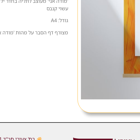
'מודה אני' מעוצב לתליה בחדר ילד
עשוי קנבס
גודל: A4
מצורף דף הסבר על מהות 'מודה אנ
רח' צעירי חב"ד 1, כפר חב"ד