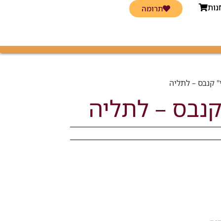
נות
תרומה
" קנבס – לתליה
קנבס – לתליה