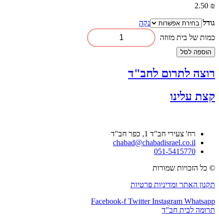
2.50
₪
גודל
נקה
כמות של בית מזוזה
הוספה לסל
רוצה לתרום לחב"ד
קצת עלינו
רח' צעירי חב"ד 1, כפר חב"ד
chabad@chabadisrael.co.il
051-5415770
© כל הזכויות שמורות
תקנון האתר ומדיניות פרטיות
Facebook-f
Twitter
Instagram
Whatsapp
תרומה לבית חב"ד