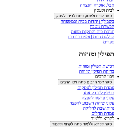
אבל, אזכרה והנצחה
לבית ולעסק
סגור לבית ולעסק
פתח לבית ולעסק
בשבילֵךְ | יהדות בבית ובמשפחה
הכשרת מטבח
חנוכת בית והתקנת מזוזות
הדלקת נרות | זמנים וברכות
ספרים
תפילין ומזוזות
רכישת תפילין ומזוזות
בדיקת תפילין ומזוזות
זיכוי הרבים
סגור זיכוי הרבים
פתח זיכוי הרבים
עמדת תפילין לעסקים
תפילין ליד כל אחד
עלוני פרשה להפצה
עלוני שיחת השבוע להפצה
נרות שבת לחלוקה
עמדת תהלים
לקרוא וללמוד
סגור לקרוא וללמוד
פתח לקרוא וללמוד