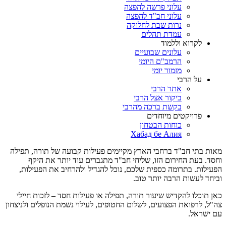
עלוני פרשה להפצה
עלוני חב"ד להפצה
נרות שבת לחלוקה
עמדת תהלים
לקרוא וללמוד
עלונים שבועיים
הרמב"ם היומי
מזמור יומי
על הרבי
אתר הרבי
ביקור אצל הרבי
בקשת ברכה מהרבי
פרויקטים מיוחדים
כוחות הבטחון
Хабад бе Алия
מאות בתי חב"ד ברחבי הארץ מקיימים פעילות קבועה של תורה, תפילה
וחסד. בעת החירום הזו, שליחי חב"ד מתגברים עוד יותר את היקף
הפעילות. בתרומה כספית שלכם, נוכל להגדיל ולהרחיב את הפעילות,
וביחד לעשות הרבה יותר טוב.
כאן תוכלו להקדיש שיעור תורה, תפילה או פעילות חסד – לזכות חיילי
צה"ל, לרפואת הפצועים, לשלום החטופים, לעילוי נשמת הנופלים ולניצחון
עם ישראל.