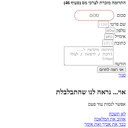
התרומה מוכרת לצרכי מס (סעיף 46)
סכום
שם פרטי
טלפון
אימייל
כתובת
הודעה
אני רוצה לתרום
סגור
אוי... נראה לנו שהתבלבלת
אפשר לנסות עוד פעם
לא תשכח
אהוב את המלאכה
כבד את אביך ואת אימך