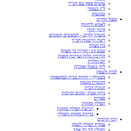
עושים פסח עם חב"ד
ל"ג בעומר
שבועות
מעגל החיים
לאמא ולתינוק
חינוך יהודי
מועדון ילדים – המעשים הטובים
רשת קייטנות חב"ד
בת מצווה
שבט 13 | חוויית בר מצווה
הדרכת כלות ועריכת חופות​
יום הולדת
ליווי באבל ואזכרה
לבית ולעסק
בשבילֵךְ | יהדות בבית ובמשפחה
הכשרת מטבח
חנוכת הבית
נרות שבת | זמנים וברכות
ספרים
תפילין ומזוזות
רכישת תפילין ומזוזות
בדיקת מזוזות ותפילין
זיכוי הרבים
עמדת תפילין לעסק
תפילין ליד כל אחד