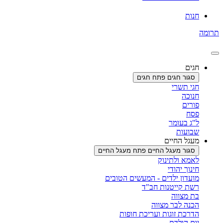
חנות
תרומה
חגים
סגור חגים
פתח חגים
חגי תשרי
חנוכה
פורים
פסח
ל"ג בעומר
שבועות
מעגל החיים
סגור מעגל החיים
פתח מעגל החיים
לאמא ולתינוק
חינוך יהודי
מועדון ילדים - המעשים הטובים
רשת קייטנות חב"ד
בת מצווה
הכנה לבר מצווה
הדרכת זוגות ועריכת חופות
יום הולדת