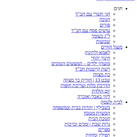
חגים
חגי תשרי עם חב"ד
חנוכה
פורים
עושים פסח עם חב"ד
ל"ג בעומר
שבועות
מעגל החיים
לאמא ולתינוק
חינוך יהודי
מועדון ילדים – המעשים הטובים
רשת קייטנות חב"ד
בת מצווה
שבט 13 | חוויית בר מצווה
הדרכת כלות ועריכת חופות​
יום הולדת
ליווי באבל ואזכרה
לבית ולעסק
בשבילֵךְ | יהדות בבית ובמשפחה
הכשרת מטבח
חנוכת הבית
נרות שבת | זמנים וברכות
ספרים
תפילין ומזוזות