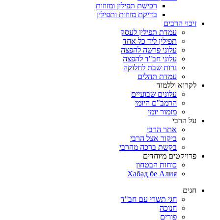
רכישת תפילין ומזוזות
בדיקת מזוזות ותפילין
זיכוי הרבים
עמדת תפילין לעסק
תפילין ליד כל אחד
עלוני פרשה להפצה
עלוני חב"ד להפצה
נרות שבת לחלוקה
עמדת תהלים
לקרוא וללמוד
עלונים שבועיים
הרמב"ם היומי
מזמור יומי
על הרבי
אתר הרבי
ביקור אצל הרבי
בקשת ברכה מהרבי
פרויקטים מיוחדים
כוחות הבטחון
Хабад бе Алия
חגים
חגי תשרי עם חב"ד
חנוכה
פורים