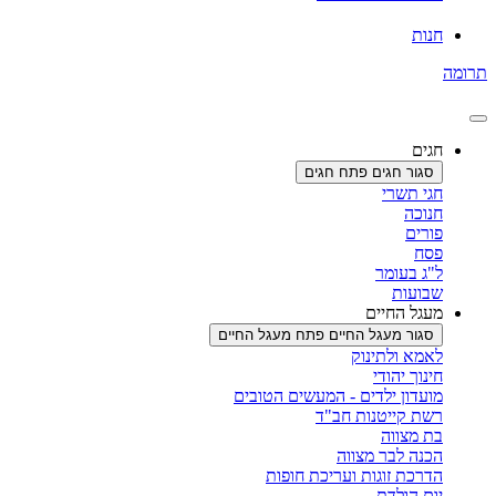
חנות
תרומה
חגים
סגור חגים
פתח חגים
חגי תשרי
חנוכה
פורים
פסח
ל"ג בעומר
שבועות
מעגל החיים
סגור מעגל החיים
פתח מעגל החיים
לאמא ולתינוק
חינוך יהודי
מועדון ילדים - המעשים הטובים
רשת קייטנות חב"ד
בת מצווה
הכנה לבר מצווה
הדרכת זוגות ועריכת חופות
יום הולדת