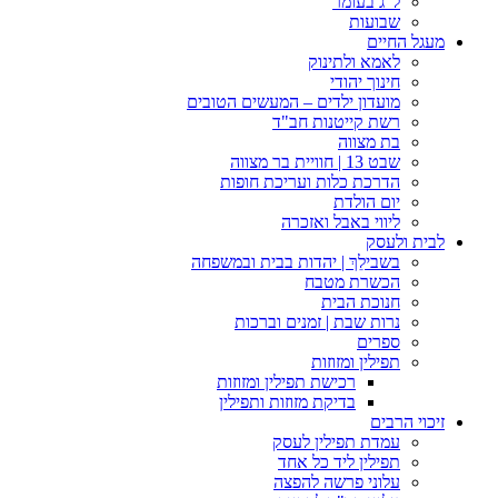
ל"ג בעומר
שבועות
מעגל החיים
לאמא ולתינוק
חינוך יהודי
מועדון ילדים – המעשים הטובים
רשת קייטנות חב"ד
בת מצווה
שבט 13 | חוויית בר מצווה
הדרכת כלות ועריכת חופות​
יום הולדת
ליווי באבל ואזכרה
לבית ולעסק
בשבילֵךְ | יהדות בבית ובמשפחה
הכשרת מטבח
חנוכת הבית
נרות שבת | זמנים וברכות
ספרים
תפילין ומזוזות
רכישת תפילין ומזוזות
בדיקת מזוזות ותפילין
זיכוי הרבים
עמדת תפילין לעסק
תפילין ליד כל אחד
עלוני פרשה להפצה