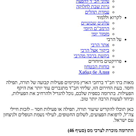
עלוני חב"ד להפצה
נרות שבת לחלוקה
עמדת תהלים
לקרוא וללמוד
עלונים שבועיים
הרמב"ם היומי
מזמור יומי
על הרבי
אתר הרבי
ביקור אצל הרבי
בקשת ברכה מהרבי
פרויקטים מיוחדים
כוחות הבטחון
Хабад бе Алия
מאות בתי חב"ד ברחבי הארץ מקיימים פעילות קבועה של תורה, תפילה
וחסד. בעת החירום הזו, שליחי חב"ד מתגברים עוד יותר את היקף
הפעילות. בתרומה כספית שלכם, נוכל להגדיל ולהרחיב את הפעילות,
וביחד לעשות הרבה יותר טוב.
כאן תוכלו להקדיש שיעור תורה, תפילה או פעילות חסד – לזכות חיילי
צה"ל, לרפואת הפצועים, לשלום החטופים, לעילוי נשמת הנופלים ולניצחון
עם ישראל.
התרומה מוכרת לצרכי מס (סעיף 46)