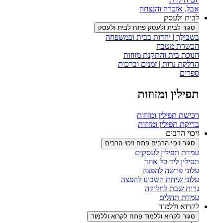
אבל, אזכרה והנצחה
לבית ולעסק
סגור לבית ולעסק
פתח לבית ולעסק
בשבילֵךְ | יהדות בבית ובמשפחה
הכשרת מטבח
חנוכת בית והתקנת מזוזות
הדלקת נרות | זמנים וברכות
ספרים
תפילין ומזוזות
רכישת תפילין ומזוזות
בדיקת תפילין ומזוזות
זיכוי הרבים
סגור זיכוי הרבים
פתח זיכוי הרבים
עמדת תפילין לעסקים
תפילין ליד כל אחד
עלוני פרשה להפצה
עלוני שיחת השבוע להפצה
נרות שבת לחלוקה
עמדת תהלים
לקרוא וללמוד
סגור לקרוא וללמוד
פתח לקרוא וללמוד