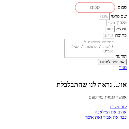
סכום
שם פרטי
טלפון
אימייל
כתובת
הודעה
אני רוצה לתרום
סגור
אוי... נראה לנו שהתבלבלת
אפשר לנסות עוד פעם
לא תשכח
אהוב את המלאכה
כבד את אביך ואת אימך