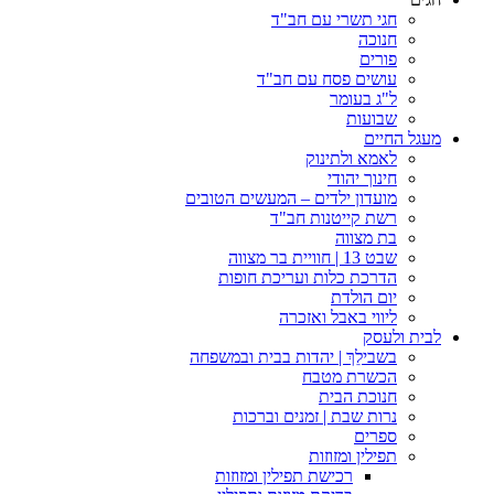
חגי תשרי עם חב"ד
חנוכה
פורים
עושים פסח עם חב"ד
ל"ג בעומר
שבועות
מעגל החיים
לאמא ולתינוק
חינוך יהודי
מועדון ילדים – המעשים הטובים
רשת קייטנות חב"ד
בת מצווה
שבט 13 | חוויית בר מצווה
הדרכת כלות ועריכת חופות​
יום הולדת
ליווי באבל ואזכרה
לבית ולעסק
בשבילֵךְ | יהדות בבית ובמשפחה
הכשרת מטבח
חנוכת הבית
נרות שבת | זמנים וברכות
ספרים
תפילין ומזוזות
רכישת תפילין ומזוזות