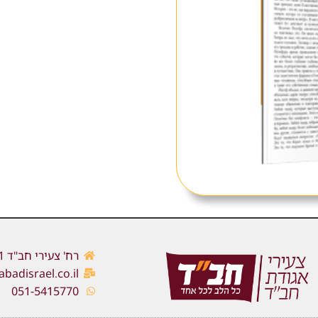
רח' צעירי חב"ד 1, כפר חב"ד
adisrael.co.il
051-5415770