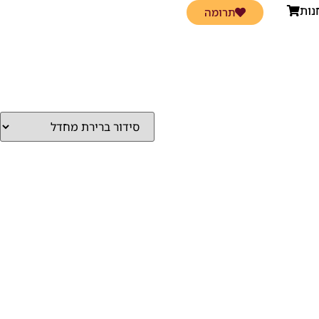
נות
תרומה