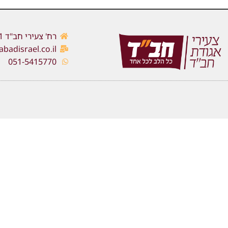
רח' צעירי חב"ד 1, כפר חב"ד
adisrael.co.il
051-5415770