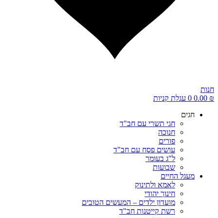
נות
0.00
0
עגלת קניות
חגים
חגי תשרי עם חב"ד
חנוכה
פורים
עושים פסח עם חב"ד
ל"ג בעומר
שבועות
מעגל החיים
לאמא ולתינוק
חינוך יהודי
מועדון ילדים – המעשים הטובים
רשת קייטנות חב"ד