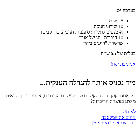
ערכה יש:
5 כיפות
10 שירוני חנוכה
אלמנטים לתלייה: סופגניה, חנוכיה, כד, סביבון
10 חוברות "חג של אור"
שרשרת "חוגגים ביחד"
לות של 55 ש"ח
י מעוניינ/ת!
יד נכניס אותך להגרלה הענקית...
ק אתגר קטן. בטח הקשבת טוב לעשרת הדיברות, אז מה מתוך הבאים
ופיע בעשרת הדיברות?
א תשכח
הוב את המלאכה
בד את אביך ואת אימך