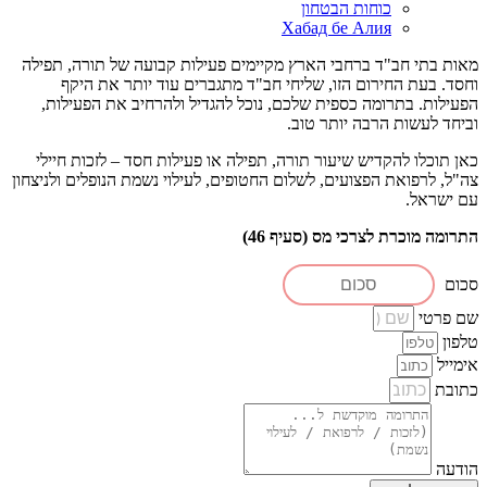
כוחות הבטחון
Хабад бе Алия
אות בתי חב"ד ברחבי הארץ מקיימים פעילות קבועה של תורה, תפילה
חסד. בעת החירום הזו, שליחי חב"ד מתגברים עוד יותר את היקף
פעילות. בתרומה כספית שלכם, נוכל להגדיל ולהרחיב את הפעילות,
ביחד לעשות הרבה יותר טוב.
אן תוכלו להקדיש שיעור תורה, תפילה או פעילות חסד – לזכות חיילי
ה"ל, לרפואת הפצועים, לשלום החטופים, לעילוי נשמת הנופלים ולניצחון
ם ישראל.
תרומה מוכרת לצרכי מס (סעיף 46)
כום
ם פרטי
לפון
ימייל
תובת
ודעה