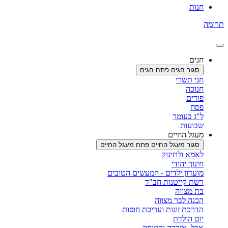
חנות
רומה
חגים
סגור חגים
פתח חגים
חגי תשרי
חנוכה
פורים
פסח
ל"ג בעומר
שבועות
מעגל החיים
סגור מעגל החיים
פתח מעגל החיים
לאמא ולתינוק
חינוך יהודי
מועדון ילדים - המעשים הטובים
רשת קייטנות חב"ד
בת מצווה
הכנה לבר מצווה
הדרכת זוגות ועריכת חופות
יום הולדת
אבל, אזכרה והנצחה