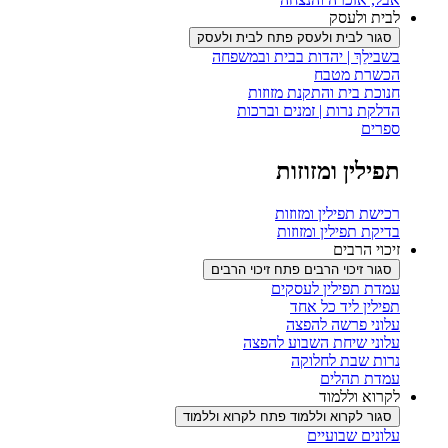
לבית ולעסק
סגור לבית ולעסק
פתח לבית ולעסק
בשבילֵךְ | יהדות בבית ובמשפחה
הכשרת מטבח
חנוכת בית והתקנת מזוזות
הדלקת נרות | זמנים וברכות
ספרים
תפילין ומזוזות
רכישת תפילין ומזוזות
בדיקת תפילין ומזוזות
זיכוי הרבים
סגור זיכוי הרבים
פתח זיכוי הרבים
עמדת תפילין לעסקים
תפילין ליד כל אחד
עלוני פרשה להפצה
עלוני שיחת השבוע להפצה
נרות שבת לחלוקה
עמדת תהלים
לקרוא וללמוד
סגור לקרוא וללמוד
פתח לקרוא וללמוד
עלונים שבועיים