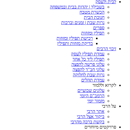
לבית ולעסק
בשבילֵךְ | יהדות בבית ובמשפחה
הכשרת מטבח
חנוכת הבית
נרות שבת | זמנים וברכות
ספרים
תפילין ומזוזות
רכישת תפילין ומזוזות
בדיקת מזוזות ותפילין
זיכוי הרבים
עמדת תפילין לעסק
תפילין ליד כל אחד
עלוני פרשה להפצה
עלוני חב"ד להפצה
נרות שבת לחלוקה
עמדת תהלים
לקרוא וללמוד
עלונים שבועיים
הרמב"ם היומי
מזמור יומי
על הרבי
אתר הרבי
ביקור אצל הרבי
בקשת ברכה מהרבי
פרויקטים מיוחדים