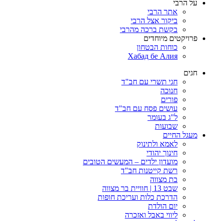
על הרבי
אתר הרבי
ביקור אצל הרבי
בקשת ברכה מהרבי
פרויקטים מיוחדים
כוחות הבטחון
Хабад бе Алия
חגים
חגי תשרי עם חב"ד
חנוכה
פורים
עושים פסח עם חב"ד
ל"ג בעומר
שבועות
מעגל החיים
לאמא ולתינוק
חינוך יהודי
מועדון ילדים – המעשים הטובים
רשת קייטנות חב"ד
בת מצווה
שבט 13 | חוויית בר מצווה
הדרכת כלות ועריכת חופות​
יום הולדת
ליווי באבל ואזכרה