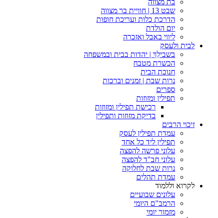
בת מצווה
שבט 13 | חוויית בר מצווה
הדרכת כלות ועריכת חופות​
יום הולדת
ליווי באבל ואזכרה
לבית ולעסק
בשבילֵךְ | יהדות בבית ובמשפחה
הכשרת מטבח
חנוכת הבית
נרות שבת | זמנים וברכות
ספרים
תפילין ומזוזות
רכישת תפילין ומזוזות
בדיקת מזוזות ותפילין
זיכוי הרבים
עמדת תפילין לעסק
תפילין ליד כל אחד
עלוני פרשה להפצה
עלוני חב"ד להפצה
נרות שבת לחלוקה
עמדת תהלים
לקרוא וללמוד
עלונים שבועיים
הרמב"ם היומי
מזמור יומי