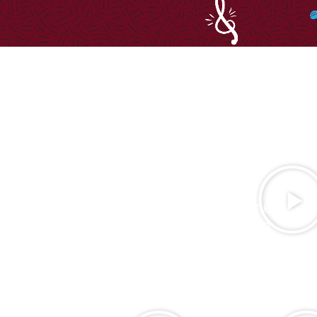
אַתָּה בְחַרְתָּנוּ מִכָּל הָעַמִּים, אָהַבְתָּ אוֹתָנוּ
וְרָצִיתָ בָּנוּ וְרוֹמַמְתָּנוּ מִכָּל הַלְּשׁוֹנוֹת, וְקִדַּשְׁתָּנוּ
בְּמִצְוׂתֶיךָ וְקֵרַבְתָּנוּ מַלְכֵּנוּ לַעֲבוֹדָתֶךָ, וְשִׁמְךָ
הַגָּדוֹל וְהַקָּדוֹשׁ עָלֵינוּ קָרָאתָ
כשהיו מי שחשבו לפגוע בנו ולהשמיד אותנו,
התברר לכולם שאלוקים לא עוזב את עמו
הנבחר.
האמונה התעצמה, הגורל התהפך, והחרדה
הזמנית הפכה לשמחה עוצמתית.