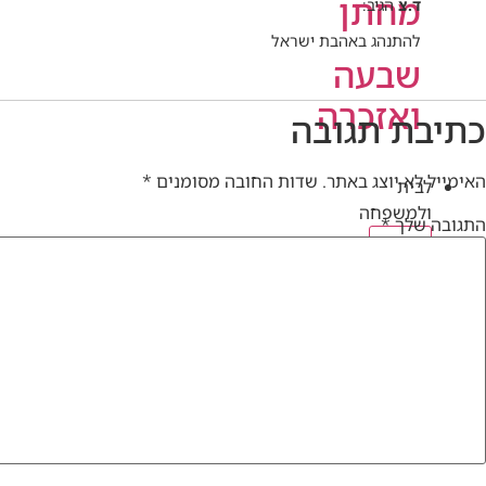
מחתן
ד.צ
הגיב:
להתנהג באהבת ישראל
שבעה
ואזכרה
כתיבת תגובה
האימייל לא יוצג באתר.
שדות החובה מסומנים
*
לבית
ולמשפחה
התגובה שלך
*
לבית
הכשרת
מטבח