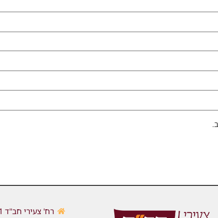
.
רח' צעירי חב"ד 1, כפר חב"ד