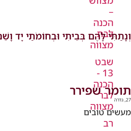
מצווש
–
הכנה
לבת
וְנָתַתִּי לָהֶם בְּבֵיתִי וּבְחוֹמֹתַי יָד וָשֵׁ
מצווה
שבט
13 -
הכנה
תומר שפירר
לבר
27, גדרה
מצווה
מעשים טובים
רב