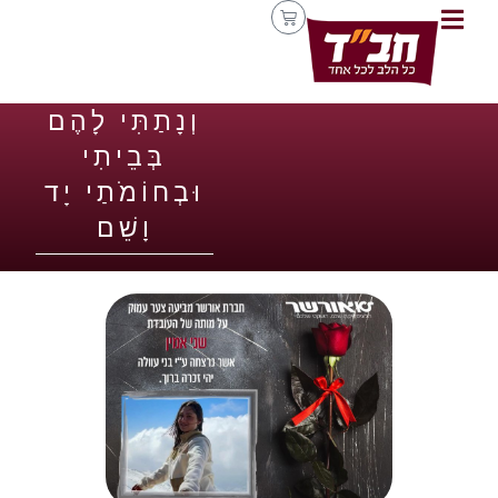
וְנָתַתִּי לָהֶם
בְּבֵיתִי
וּבְחוֹמֹתַי יָד
וָשֵׁם