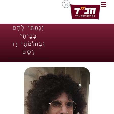
וְנָתַתִּי לָהֶם
בְּבֵיתִי
וּבְחוֹמֹתַי יָד
וָשֵׁם