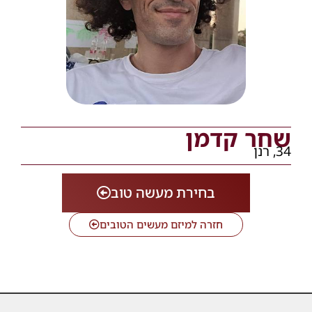
שחר קדמן
34, רנן
בחירת מעשה טוב
חזרה למיזם מעשים הטובים