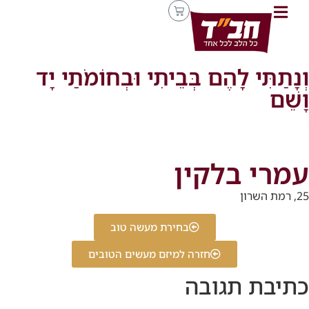
וְנָתַתִּי לָהֶם בְּבֵיתִי וּבְחוֹמֹתַי יָד
וָשֵׁם
עמרי בלקין
25, רמת השרון
בחירת מעשה טוב
חזרה למיזם מעשים הטובים
כתיבת תגובה