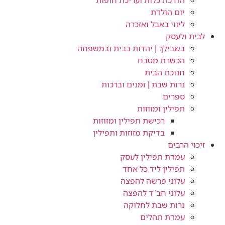
הדרכת כלות ועריכת חופות​
יום הולדת
ליווי באבל ואזכרה
לבית ולעסק
בשבילֵךְ | יהדות בבית ובמשפחה
הכשרת מטבח
חנוכת הבית
נרות שבת | זמנים וברכות
ספרים
תפילין ומזוזות
רכישת תפילין ומזוזות
בדיקת מזוזות ותפילין
זיכוי הרבים
עמדת תפילין לעסק
תפילין ליד כל אחד
עלוני פרשה להפצה
עלוני חב"ד להפצה
נרות שבת לחלוקה
עמדת תהלים