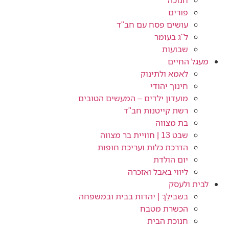
חנוכה
פורים
עושים פסח עם חב"ד
ל"ג בעומר
שבועות
מעגל החיים
לאמא ולתינוק
חינוך יהודי
מועדון ילדים – המעשים הטובים
רשת קייטנות חב"ד
בת מצווה
שבט 13 | חוויית בר מצווה
הדרכת כלות ועריכת חופות​
יום הולדת
ליווי באבל ואזכרה
לבית ולעסק
בשבילֵךְ | יהדות בבית ובמשפחה
הכשרת מטבח
חנוכת הבית