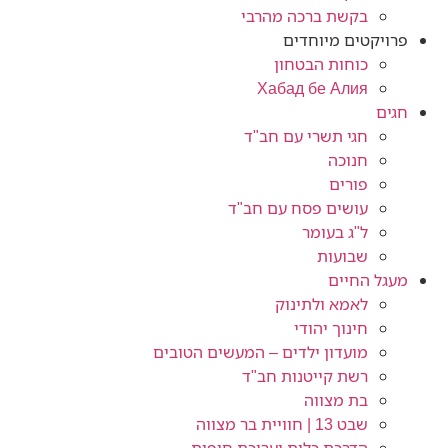
בקשת ברכה מהרבי
פרויקטים מיוחדים
כוחות הבטחון
Хабад бе Алия
חגים
חגי תשרי עם חב"ד
חנוכה
פורים
עושים פסח עם חב"ד
ל"ג בעומר
שבועות
מעגל החיים
לאמא ולתינוק
חינוך יהודי
מועדון ילדים – המעשים הטובים
רשת קייטנות חב"ד
בת מצווה
שבט 13 | חוויית בר מצווה