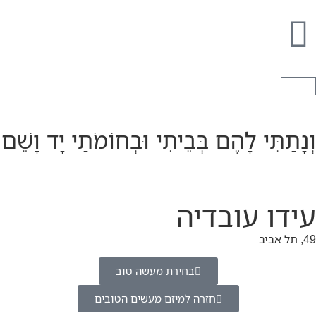
וְנָתַתִּי לָהֶם בְּבֵיתִי וּבְחוֹמֹתַי יָד וָשֵׁם
עידו עובדיה
49, תל אביב
בחירת מעשה טוב
חזרה למיזם מעשים הטובים