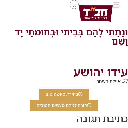
וְנָתַתִּי לָהֶם בְּבֵיתִי וּבְחוֹמֹתַי יָד
וָשֵׁם
עידו יהושע
27, איילת השחר
בחירת מעשה טוב
חזרה למיזם מעשים הטובים
כתיבת תגובה