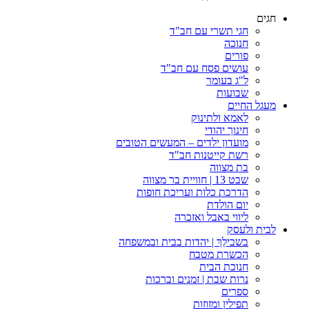
חגים
חגי תשרי עם חב"ד
חנוכה
פורים
עושים פסח עם חב"ד
ל"ג בעומר
שבועות
מעגל החיים
לאמא ולתינוק
חינוך יהודי
מועדון ילדים – המעשים הטובים
רשת קייטנות חב"ד
בת מצווה
שבט 13 | חוויית בר מצווה
הדרכת כלות ועריכת חופות​
יום הולדת
ליווי באבל ואזכרה
לבית ולעסק
בשבילֵךְ | יהדות בבית ובמשפחה
הכשרת מטבח
חנוכת הבית
נרות שבת | זמנים וברכות
ספרים
תפילין ומזוזות