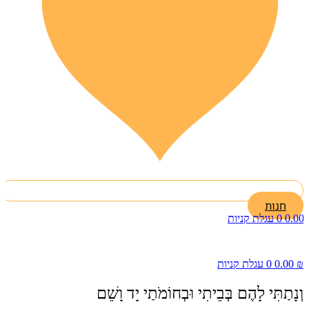
חנות
0.00
0
עגלת קניות
₪
0.00
0
עגלת קניות
וְנָתַתִּי לָהֶם בְּבֵיתִי וּבְחוֹמֹתַי יָד וָשֵׁם