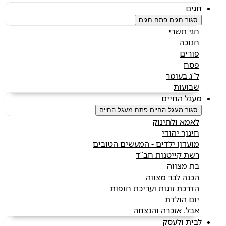
חגים
סגור חגים
פתח חגים
חגי תשרי
חנוכה
פורים
פסח
ל"ג בעומר
שבועות
מעגל החיים
סגור מעגל החיים
פתח מעגל החיים
לאמא ולתינוק
חינוך יהודי
מועדון ילדים - המעשים הטובים
רשת קייטנות חב"ד
בת מצווה
הכנה לבר מצווה
הדרכת זוגות ועריכת חופות
יום הולדת
אבל, אזכרה והנצחה
לבית ולעסק