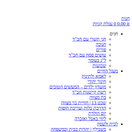
חנות
₪
0.00
0
עגלת קניות
חגים
חגי תשרי עם חב"ד
חנוכה
פורים
עושים פסח עם חב"ד
ל"ג בעומר
שבועות
מעגל החיים
לאמא ולתינוק
חינוך יהודי
מועדון ילדים – המעשים הטובים
רשת קייטנות חב"ד
בת מצווה
שבט 13 | חוויית בר מצווה
הדרכת כלות ועריכת חופות​
יום הולדת
ליווי באבל ואזכרה
לבית ולעסק
בשבילֵךְ | יהדות בבית ובמשפחה