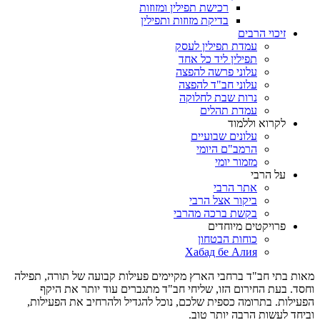
רכישת תפילין ומזוזות
בדיקת מזוזות ותפילין
זיכוי הרבים
עמדת תפילין לעסק
תפילין ליד כל אחד
עלוני פרשה להפצה
עלוני חב"ד להפצה
נרות שבת לחלוקה
עמדת תהלים
לקרוא וללמוד
עלונים שבועיים
הרמב"ם היומי
מזמור יומי
על הרבי
אתר הרבי
ביקור אצל הרבי
בקשת ברכה מהרבי
פרויקטים מיוחדים
כוחות הבטחון
Хабад бе Алия
מאות בתי חב"ד ברחבי הארץ מקיימים פעילות קבועה של תורה, תפילה
וחסד. בעת החירום הזו, שליחי חב"ד מתגברים עוד יותר את היקף
הפעילות. בתרומה כספית שלכם, נוכל להגדיל ולהרחיב את הפעילות,
וביחד לעשות הרבה יותר טוב.