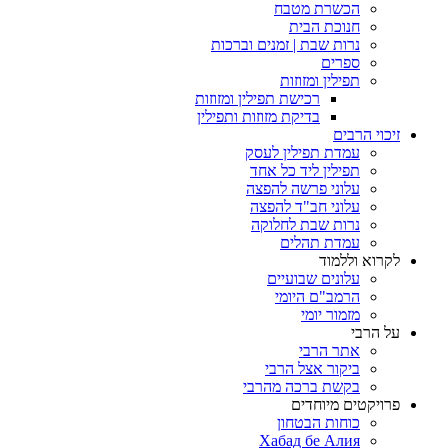
הכשרת מטבח
חנוכת הבית
נרות שבת | זמנים וברכות
ספרים
תפילין ומזוזות
רכישת תפילין ומזוזות
בדיקת מזוזות ותפילין
זיכוי הרבים
עמדת תפילין לעסק
תפילין ליד כל אחד
עלוני פרשה להפצה
עלוני חב"ד להפצה
נרות שבת לחלוקה
עמדת תהלים
לקרוא וללמוד
עלונים שבועיים
הרמב"ם היומי
מזמור יומי
על הרבי
אתר הרבי
ביקור אצל הרבי
בקשת ברכה מהרבי
פרויקטים מיוחדים
כוחות הבטחון
Хабад бе Алия