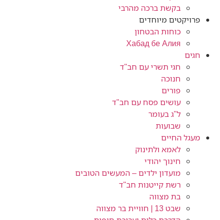
בקשת ברכה מהרבי
פרויקטים מיוחדים
כוחות הבטחון
Хабад бе Алия
חגים
חגי תשרי עם חב"ד
חנוכה
פורים
עושים פסח עם חב"ד
ל"ג בעומר
שבועות
מעגל החיים
לאמא ולתינוק
חינוך יהודי
מועדון ילדים – המעשים הטובים
רשת קייטנות חב"ד
בת מצווה
שבט 13 | חוויית בר מצווה