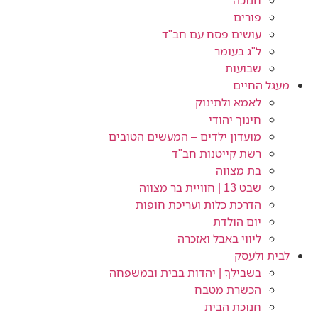
חנוכה
פורים
עושים פסח עם חב"ד
ל"ג בעומר
שבועות
מעגל החיים
לאמא ולתינוק
חינוך יהודי
מועדון ילדים – המעשים הטובים
רשת קייטנות חב"ד
בת מצווה
שבט 13 | חוויית בר מצווה
הדרכת כלות ועריכת חופות​
יום הולדת
ליווי באבל ואזכרה
לבית ולעסק
בשבילֵךְ | יהדות בבית ובמשפחה
הכשרת מטבח
חנוכת הבית