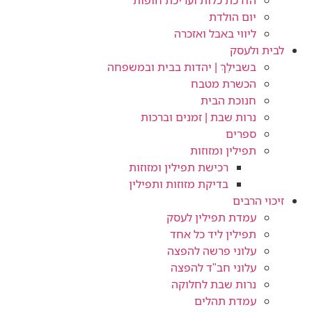
הדרכת כלות ועריכת חופות​
יום הולדת
ליווי באבל ואזכרה
לבית ולעסק
בשבילֵךְ | יהדות בבית ובמשפחה
הכשרת מטבח
חנוכת הבית
נרות שבת | זמנים וברכות
ספרים
תפילין ומזוזות
רכישת תפילין ומזוזות
בדיקת מזוזות ותפילין
זיכוי הרבים
עמדת תפילין לעסק
תפילין ליד כל אחד
עלוני פרשה להפצה
עלוני חב"ד להפצה
נרות שבת לחלוקה
עמדת תהלים