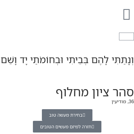
וְנָתַתִּי לָהֶם בְּבֵיתִי וּבְחוֹמֹתַי יָד וָשֵׁם
סהר ציון מחלוף
36, מודיעין
בחירת מעשה טוב
חזרה למיזם מעשים הטובים