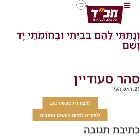
וְנָתַתִּי לָהֶם בְּבֵיתִי וּבְחוֹמֹתַי יָד
וָשֵׁם
סהר סעודיין
21, ראש העין
בחירת מעשה טוב
חזרה למיזם מעשים הטובים
כתיבת תגובה