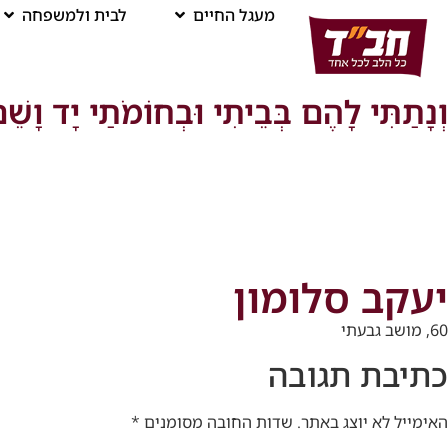
מעגל החיים
לבית ולמשפחה
וְנָתַתִּי לָהֶם בְּבֵיתִי וּבְחוֹמֹתַי יָד וָשֵׁ
יעקב סלומון
60, מושב גבעתי
כתיבת תגובה
האימייל לא יוצג באתר.
שדות החובה מסומנים
*