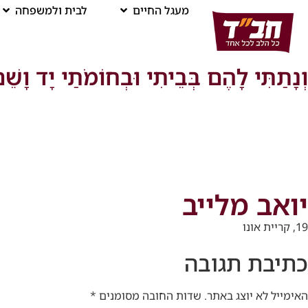
מעגל החיים
לבית ולמשפחה
וְנָתַתִּי לָהֶם בְּבֵיתִי וּבְחוֹמֹתַי יָד וָשֵׁ
יואב מלייב
19, קריית אונו
כתיבת תגובה
האימייל לא יוצג באתר.
שדות החובה מסומנים
*