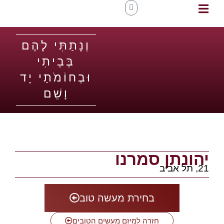
וְנָתַתִּי לָהֶם
בְּבֵיתִי
וּבְחוֹמֹתַי יָד
וָשֵׁם
יהונתן סמרנו
21, תל אביב
בחירת מעשה טוב
חזרה למיזם מעשים הטובים