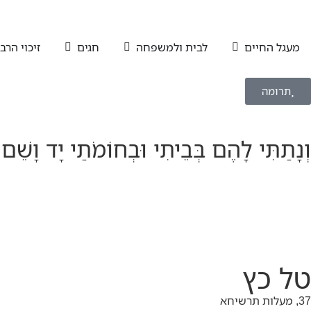
מעגל החיים
לבית ולמשפחה
חגים
זיכוי הרב
תרומה
וְנָתַתִּי לָהֶם בְּבֵיתִי וּבְחוֹמֹתַי יָד וָשֵׁם
טל כץ
37, מעלות תרשיחא