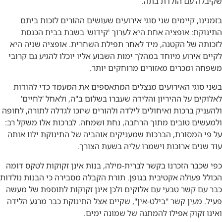
שקיבלה עם הולדת בתה.
בזמנינו, קיימים שני סוגי אירועים שעושים ההורים לזכות ביתם
התינוקת: אופציה אחת היא לערוך 'קידוש' בשבת בבית הכנסת
לזכותה של הקטנה, מיד לאחר תפילת השחרית. אופציה שניה היא
לקיים אירוע מיוחד במהלך ימות השבוע אליו יוכלו להגיע גם קרובי
משפחה ומכרים מאזורים מרוחקים יותר.
בשני סוגי האירועים מנצלים המתאספים את המעמד כדי להודות
לאלוקים על ההיריון והלידה שעברו בשלום ב"ה, ולאחל 'לחיים'
ולהעניק ברכות ואיחולים לילדה ולהורים שיזכו לגדלה לתורה, לחופה
ולמעשים טובים מתוך הרחבה, נחת ושמחה. לברכות אלו משקל רב:
על פי המסורת, הברכות שמעניקים אוהביה של התינוקת ילוו אותה
עוד שנים ארוכות וישמרו עליה בשעת הצורך.
כפי שכבר הזכרנו בקשר לברית-מילה, בנות אינן זקוקות לטקס דומה
הכולל פעולה אקטיבית בגופן. תורת הקבלה מסבירה כי הבנות נולדות
כבר עם קשר טבעי עם אלוקים ולכן אינן זקוקות לתוספת של מעשה
פעיל. מעין קשר "בילט-אין", שקיים אצל התינוקת כבר מרגע הלידה
ואינו זקוק אפילו להמתנה של שמונה ימים.