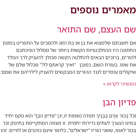
מאמרים נוספים
שֵם העצם, שֵם התואר
אם חשבתם שלמצוא את בן או בת הזוג ולהסכים על התפריט במזנון
החתונה היו ההתלבטויות הקשות ביותר של מסלול הפיכתכם
להורים, ברוכים הבאים להחלטה הקשה מכולן: להעניק לרך הנולד
את שמו. בעזרת השם, כמובן "ואיך קראתם לו?" מכלול שלם של
שיקולים עומדים לנגד ההורים המבקשים להעניק לילדיהם את שמם:
המשיכי לקרוא »
פדיון הבן
וְכֹל בְּכוֹר אָדָם בְּבָנֶיךָ תִּפְדֶּה (שמות יג,יג) "פדיון הבן" הוא טקס יחיד
במינו הנערך לעתים נדירות יחסית. זו מצווה המתקיימת בתינוק זכר
בכור לאמו, ששני הוריו "ישראלים", כלומר אינם כוהנים או לוויים. זהו