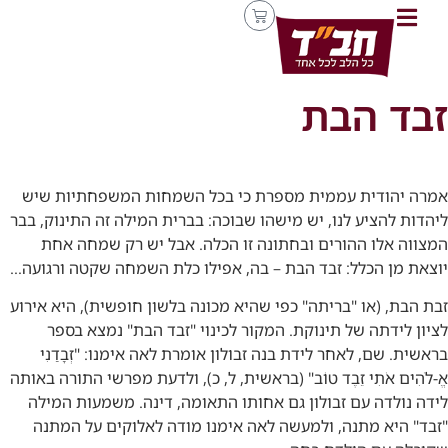
זבד הבת
אמרה יהודית עממית מספרת כי בכל השמחות המשפחתיות שיש
ליהדות להציע לנו, יש מישהו שבוכה: בברית המילה זה התינוק, בבר
המצווה אלו ההורים ובחתונה זו הכלה. אבל יש רק שמחה אחת
יוצאת מן הכלל: זבד הבת – בה, אפילו כלת השמחה שקטה ורגועה…
זבת הבת, (או "בריתה" כפי שהיא מכונה בלשון חופשית), היא אירוע
לציון לידתה של תינוקת. המקור לכינוי "זבד הבת" נמצא בספר
בראשית. שם, לאחר לידת בנה זבולון אומרת לאה אימנו: "זְבָדַנִי
אֱ-לֹהִים אֹתִי זֵבֶד טוֹב" (בראשית, ל, כ), ולדעת מפרשי התורה באותה
לידה נולדה עם זבולון גם אחותו התאומה, דינה. משמעות המילה
"זבד" היא מתנה, ולמעשה לאה אימנו מודה לאלוקים על המתנה