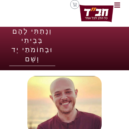
וְנָתַתִּי לָהֶם
בְּבֵיתִי
וּבְחוֹמֹתַי יָד
וָשֵׁם