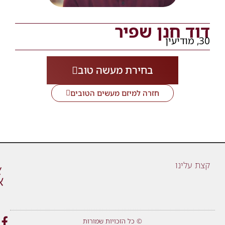
דוד חנן שפיר
30, מודיעין
בחירת מעשה טוב
חזרה למיזם מעשים הטובים
קצת עלינו
© כל הזכויות שמורות