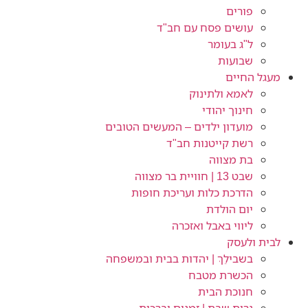
פורים
עושים פסח עם חב"ד
ל"ג בעומר
שבועות
מעגל החיים
לאמא ולתינוק
חינוך יהודי
מועדון ילדים – המעשים הטובים
רשת קייטנות חב"ד
בת מצווה
שבט 13 | חוויית בר מצווה
הדרכת כלות ועריכת חופות​
יום הולדת
ליווי באבל ואזכרה
לבית ולעסק
בשבילֵךְ | יהדות בבית ובמשפחה
הכשרת מטבח
חנוכת הבית