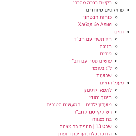
בקשת ברכה מהרבי
פרויקטים מיוחדים
כוחות הבטחון
Хабад бе Алия
חגים
חגי תשרי עם חב"ד
חנוכה
פורים
עושים פסח עם חב"ד
ל"ג בעומר
שבועות
מעגל החיים
לאמא ולתינוק
חינוך יהודי
מועדון ילדים – המעשים הטובים
רשת קייטנות חב"ד
בת מצווה
שבט 13 | חוויית בר מצווה
הדרכת כלות ועריכת חופות​