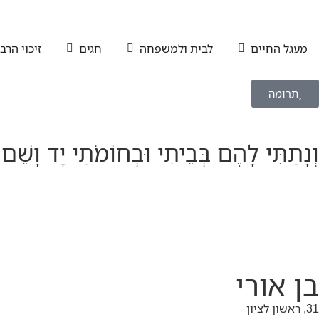
מעגל החיים
לבית ולמשפחה
חגים
זיכוי הרב
תרומה
וְנָתַתִּי לָהֶם בְּבֵיתִי וּבְחוֹמֹתַי יָד וָשֵׁם
בן אורי
31, ראשון לציון