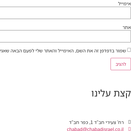
אימייל
אתר
שמור בדפדפן זה את השם, האימייל והאתר שלי לפעם הבאה שאגיב
קצת עלינו
רח' צעירי חב"ד 1, כפר חב"ד
chabad@chabadisrael.co.il