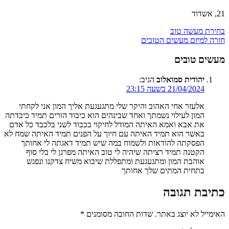
21, אשדוד
בחירת מעשה טוב
חזרה למיזם מעשים הטובים
מעשים טובים
יהודית סמואלוב
הגיב:
21/04/2024 בשעה 23:15
אלעזר אחי האהוב והיקר שלי מתגעגעת אליך המון אני לקחתי
המון לעילוי נשמתך ואחד שבינהים הוא כיבוד הורים תמיד כיבדתה
את אבא ואמא האיתה המודל לחיקוי בכבוד לשני בלכבד כל אדם
באשר הוא תמיד האיתה עם חיוך על הפנים תמיד האיתה שמח לא
הפסקתה להודאות ולשמוח במה שיש תמיד דאגתה לי אחותך
הקטנה תמיד רציתה שיהיה לי טוב האיתה מפרגן לי בלי סוף
אוהבת המון ומתגעגעת ומתפללת שיבוא משיח צדקנו ונפגש
בתחית המתים שלך אחותך
כתיבת תגובה
האימייל לא יוצג באתר.
שדות החובה מסומנים
*