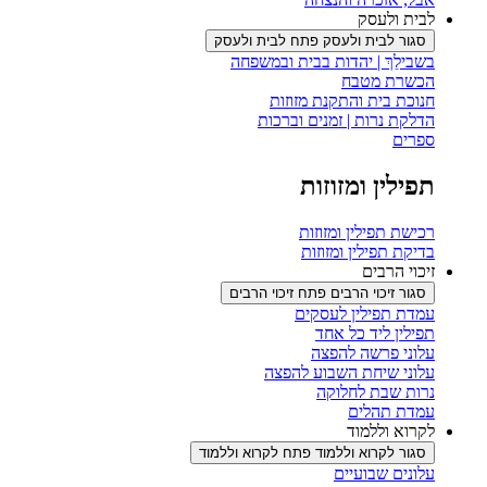
לבית ולעסק
סגור לבית ולעסק
פתח לבית ולעסק
בשבילֵךְ | יהדות בבית ובמשפחה
הכשרת מטבח
חנוכת בית והתקנת מזוזות
הדלקת נרות | זמנים וברכות
ספרים
תפילין ומזוזות
רכישת תפילין ומזוזות
בדיקת תפילין ומזוזות
זיכוי הרבים
סגור זיכוי הרבים
פתח זיכוי הרבים
עמדת תפילין לעסקים
תפילין ליד כל אחד
עלוני פרשה להפצה
עלוני שיחת השבוע להפצה
נרות שבת לחלוקה
עמדת תהלים
לקרוא וללמוד
סגור לקרוא וללמוד
פתח לקרוא וללמוד
עלונים שבועיים