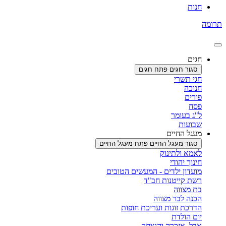
חנות
תרומה
חגים
סגור חגים
פתח חגים
חגי תשרי
חנוכה
פורים
פסח
ל"ג בעומר
שבועות
מעגל החיים
סגור מעגל החיים
פתח מעגל החיים
לאמא ולתינוק
חינוך יהודי
מועדון ילדים - המעשים הטובים
רשת קייטנות חב"ד
בת מצווה
הכנה לבר מצווה
הדרכת זוגות ועריכת חופות
יום הולדת
אבל, אזכרה והנצחה