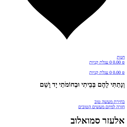
חנות
₪
0.00
0
עגלת קניות
₪
0.00
0
עגלת קניות
וְנָתַתִּי לָהֶם בְּבֵיתִי וּבְחוֹמֹתַי יָד וָשֵׁם
בחירת מעשה טוב
חזרה למיזם מעשים הטובים
אלעזר סמואלוב