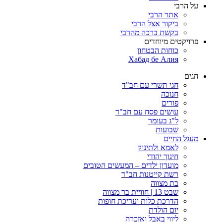
על הרבי
אתר הרבי
ביקור אצל הרבי
בקשת ברכה מהרבי
פרויקטים מיוחדים
כוחות הבטחון
Хабад бе Алия
חגים
חגי תשרי עם חב"ד
חנוכה
פורים
עושים פסח עם חב"ד
ל"ג בעומר
שבועות
מעגל החיים
לאמא ולתינוק
חינוך יהודי
מועדון ילדים – המעשים הטובים
רשת קייטנות חב"ד
בת מצווה
שבט 13 | חוויית בר מצווה
הדרכת כלות ועריכת חופות​
יום הולדת
ליווי באבל ואזכרה