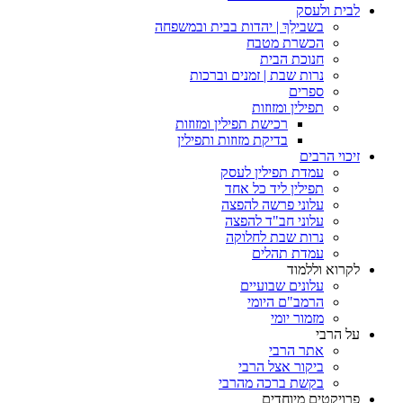
לבית ולעסק
בשבילֵךְ | יהדות בבית ובמשפחה
הכשרת מטבח
חנוכת הבית
נרות שבת | זמנים וברכות
ספרים
תפילין ומזוזות
רכישת תפילין ומזוזות
בדיקת מזוזות ותפילין
זיכוי הרבים
עמדת תפילין לעסק
תפילין ליד כל אחד
עלוני פרשה להפצה
עלוני חב"ד להפצה
נרות שבת לחלוקה
עמדת תהלים
לקרוא וללמוד
עלונים שבועיים
הרמב"ם היומי
מזמור יומי
על הרבי
אתר הרבי
ביקור אצל הרבי
בקשת ברכה מהרבי
פרויקטים מיוחדים