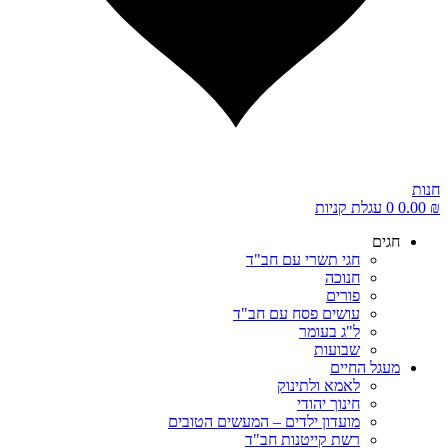
חנות
₪
0.00
0
עגלת קניות
חגים
חגי תשרי עם חב"ד
חנוכה
פורים
עושים פסח עם חב"ד
ל"ג בעומר
שבועות
מעגל החיים
לאמא ולתינוק
חינוך יהודי
מועדון ילדים – המעשים הטובים
רשת קייטנות חב"ד