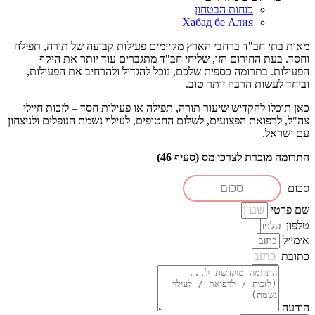
כוחות הבטחון
Хабад бе Алия
מאות בתי חב"ד ברחבי הארץ מקיימים פעילות קבועה של תורה, תפילה
וחסד. בעת החירום הזו, שליחי חב"ד מתגברים עוד יותר את היקף
הפעילות. בתרומה כספית שלכם, נוכל להגדיל ולהרחיב את הפעילות,
וביחד לעשות הרבה יותר טוב.
כאן תוכלו להקדיש שיעור תורה, תפילה או פעילות חסד – לזכות חיילי
צה"ל, לרפואת הפצועים, לשלום החטופים, לעילוי נשמת הנופלים ולניצחון
עם ישראל.
התרומה מוכרת לצרכי מס (סעיף 46)
סכום
שם פרטי
טלפון
אימייל
כתובת
הודעה