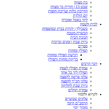
בת מצווה
שבט 13 | חוויית בר מצווה
הדרכת כלות ועריכת חופות​
יום הולדת
ליווי באבל ואזכרה
לבית ולעסק
בשבילֵךְ | יהדות בבית ובמשפחה
הכשרת מטבח
חנוכת הבית
נרות שבת | זמנים וברכות
ספרים
תפילין ומזוזות
רכישת תפילין ומזוזות
בדיקת מזוזות ותפילין
זיכוי הרבים
עמדת תפילין לעסק
תפילין ליד כל אחד
עלוני פרשה להפצה
עלוני חב"ד להפצה
נרות שבת לחלוקה
עמדת תהלים
לקרוא וללמוד
עלונים שבועיים
הרמב"ם היומי
מזמור יומי