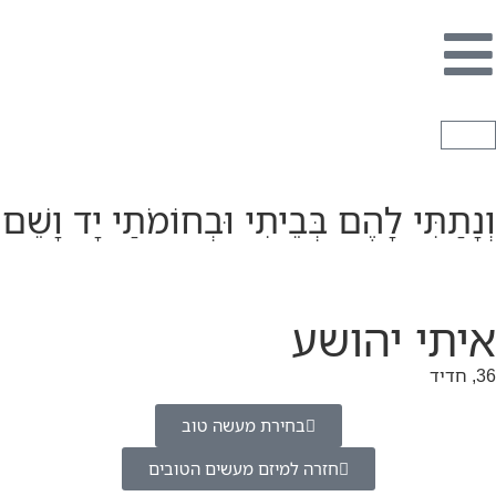
וְנָתַתִּי לָהֶם בְּבֵיתִי וּבְחוֹמֹתַי יָד וָשֵׁם
איתי יהושע
36, חדיד
בחירת מעשה טוב
חזרה למיזם מעשים הטובים