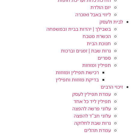
הדרכת כלות ועריכת חופות​
יום הולדת
ליווי באבל ואזכרה
לבית ולעסק
בשבילֵךְ | יהדות בבית ובמשפחה
הכשרת מטבח
חנוכת הבית
נרות שבת | זמנים וברכות
ספרים
תפילין ומזוזות
רכישת תפילין ומזוזות
בדיקת מזוזות ותפילין
זיכוי הרבים
עמדת תפילין לעסק
תפילין ליד כל אחד
עלוני פרשה להפצה
עלוני חב"ד להפצה
נרות שבת לחלוקה
עמדת תהלים