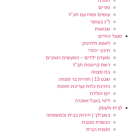
חנוכה
פורים
עושים פסח עם חב"ד
ל"ג בעומר
שבועות
מעגל החיים
לאמא ולתינוק
חינוך יהודי
מועדון ילדים – המעשים הטובים
רשת קייטנות חב"ד
בת מצווה
שבט 13 | חוויית בר מצווה
הדרכת כלות ועריכת חופות​
יום הולדת
ליווי באבל ואזכרה
לבית ולעסק
בשבילֵךְ | יהדות בבית ובמשפחה
הכשרת מטבח
חנוכת הבית