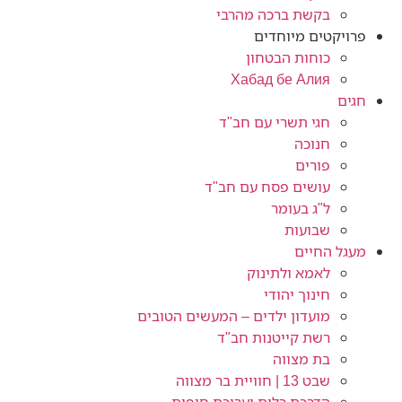
בקשת ברכה מהרבי
פרויקטים מיוחדים
כוחות הבטחון
Хабад бе Алия
חגים
חגי תשרי עם חב"ד
חנוכה
פורים
עושים פסח עם חב"ד
ל"ג בעומר
שבועות
מעגל החיים
לאמא ולתינוק
חינוך יהודי
מועדון ילדים – המעשים הטובים
רשת קייטנות חב"ד
בת מצווה
שבט 13 | חוויית בר מצווה