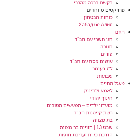
בקשת ברכה מהרבי
פרויקטים מיוחדים
כוחות הבטחון
Хабад бе Алия
חגים
חגי תשרי עם חב"ד
חנוכה
פורים
עושים פסח עם חב"ד
ל"ג בעומר
שבועות
מעגל החיים
לאמא ולתינוק
חינוך יהודי
מועדון ילדים – המעשים הטובים
רשת קייטנות חב"ד
בת מצווה
שבט 13 | חוויית בר מצווה
הדרכת כלות ועריכת חופות​