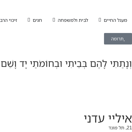
מעגל החיים
לבית ולמשפחה
חגים
זיכוי הרב
תרומה
וְנָתַתִּי לָהֶם בְּבֵיתִי וּבְחוֹמֹתַי יָד וָשֵׁם
איליי עדני
21, תל מונד