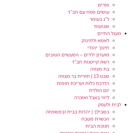
פורים
עושים פסח עם חב"ד
ל"ג בעומר
שבועות
מעגל החיים
לאמא ולתינוק
חינוך יהודי
מועדון ילדים – המעשים הטובים
רשת קייטנות חב"ד
בת מצווה
שבט 13 | חוויית בר מצווה
הדרכת כלות ועריכת חופות​
יום הולדת
ליווי באבל ואזכרה
לבית ולעסק
בשבילֵךְ | יהדות בבית ובמשפחה
הכשרת מטבח
חנוכת הבית