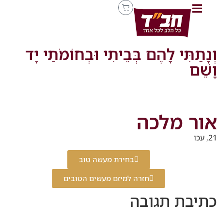
וְנָתַתִּי לָהֶם בְּבֵיתִי וּבְחוֹמֹתַי יָד
וָשֵׁם
אור מלכה
21, עכו
בחירת מעשה טוב
חזרה למיזם מעשים הטובים
כתיבת תגובה