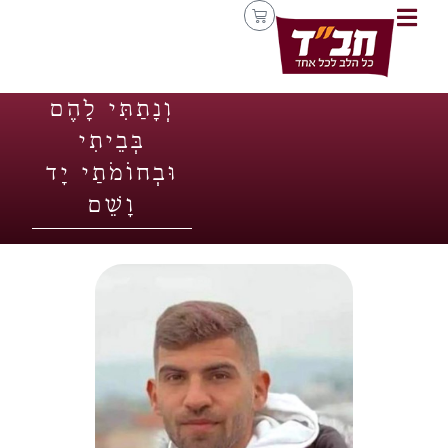
וְנָתַתִּי לָהֶם
בְּבֵיתִי
וּבְחוֹמֹתַי יָד
וָשֵׁם