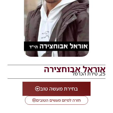
אוראל אבוחצירה
25, טירת הכרמל
בחירת מעשה טוב
חזרה למיזם מעשים הטובים