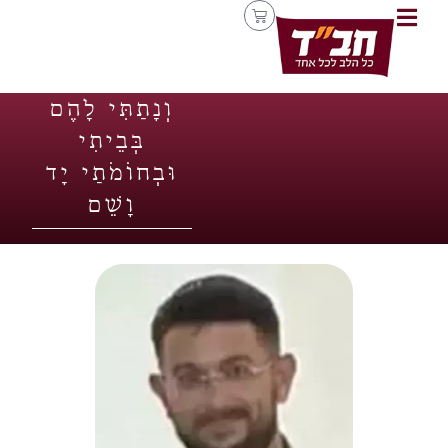
וְנָתַתִּי לָהֶם
בְּבֵיתִי
וּבְחוֹמֹתַי יָד
וָשֵׁם