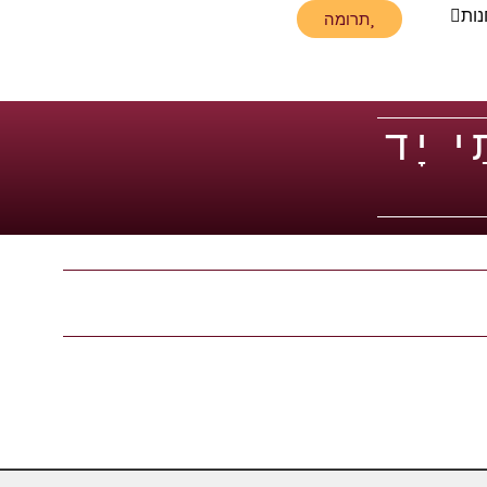
נות
תרומה
ַי יָד