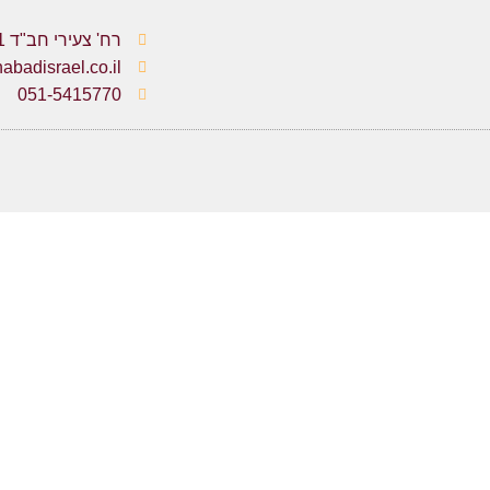
רח' צעירי חב"ד 1, כפר חב"ד
badisrael.co.il
051-5415770