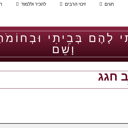
חגים
זיכוי הרבים
להכיר וללמוד
ח
ִּי לָהֶם בְּבֵיתִי וּבְחוֹמֹת
וָשֵׁם
 חגג