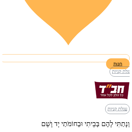
חנות
עגלת קניות
עגלת קניות
וְנָתַתִּי לָהֶם בְּבֵיתִי וּבְחוֹמֹתַי יָד וָשֵׁם