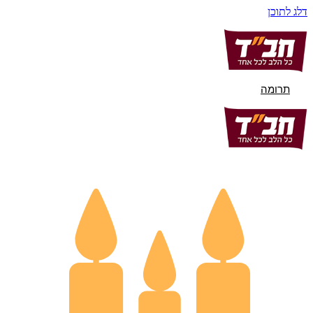
דלג לתוכן
תרומה