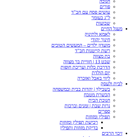
חנוכה
פורים
עושים פסח עם חב"ד
ל"ג בעומר
שבועות
מעגל החיים
לאמא ולתינוק
חינוך יהודי
מועדון ילדים – המעשים הטובים
רשת קייטנות חב"ד
בת מצווה
שבט 13 | חוויית בר מצווה
הדרכת כלות ועריכת חופות​
יום הולדת
ליווי באבל ואזכרה
לבית ולעסק
בשבילֵךְ | יהדות בבית ובמשפחה
הכשרת מטבח
חנוכת הבית
נרות שבת | זמנים וברכות
ספרים
תפילין ומזוזות
רכישת תפילין ומזוזות
בדיקת מזוזות ותפילין
זיכוי הרבים