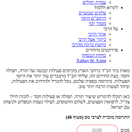
עמדת תהלים
לקרוא וללמוד
עלונים שבועיים
הרמב"ם היומי
מזמור יומי
על הרבי
אתר הרבי
ביקור אצל הרבי
בקשת ברכה מהרבי
פרויקטים מיוחדים
כוחות הבטחון
Хабад бе Алия
מאות בתי חב"ד ברחבי הארץ מקיימים פעילות קבועה של תורה, תפילה
וחסד. בעת החירום הזו, שליחי חב"ד מתגברים עוד יותר את היקף
הפעילות. בתרומה כספית שלכם, נוכל להגדיל ולהרחיב את הפעילות,
וביחד לעשות הרבה יותר טוב.
כאן תוכלו להקדיש שיעור תורה, תפילה או פעילות חסד – לזכות חיילי
צה"ל, לרפואת הפצועים, לשלום החטופים, לעילוי נשמת הנופלים ולניצחון
עם ישראל.
התרומה מוכרת לצרכי מס (סעיף 46)
סכום