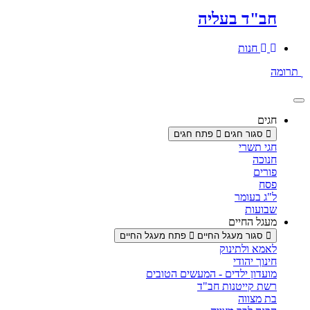
חב"ד בעליה
חנות
תרומה
חגים
סגור חגים
פתח חגים
חגי תשרי
חנוכה
פורים
פסח
ל"ג בעומר
שבועות
מעגל החיים
סגור מעגל החיים
פתח מעגל החיים
לאמא ולתינוק
חינוך יהודי
מועדון ילדים - המעשים הטובים
רשת קייטנות חב"ד
בת מצווה