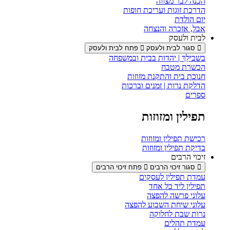
הכנה לבר מצווה
הדרכת זוגות ועריכת חופות
יום הולדת
אבל, אזכרה והנצחה
לבית ולעסק
סגור לבית ולעסק
פתח לבית ולעסק
בשבילֵךְ | יהדות בבית ובמשפחה
הכשרת מטבח
חנוכת בית והתקנת מזוזות
הדלקת נרות | זמנים וברכות
ספרים
תפילין ומזוזות
רכישת תפילין ומזוזות
בדיקת תפילין ומזוזות
זיכוי הרבים
סגור זיכוי הרבים
פתח זיכוי הרבים
עמדת תפילין לעסקים
תפילין ליד כל אחד
עלוני פרשה להפצה
עלוני שיחת השבוע להפצה
נרות שבת לחלוקה
עמדת תהלים