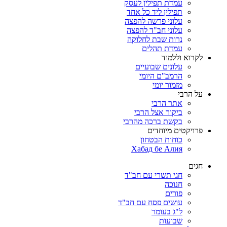
עמדת תפילין לעסק
תפילין ליד כל אחד
עלוני פרשה להפצה
עלוני חב"ד להפצה
נרות שבת לחלוקה
עמדת תהלים
לקרוא וללמוד
עלונים שבועיים
הרמב"ם היומי
מזמור יומי
על הרבי
אתר הרבי
ביקור אצל הרבי
בקשת ברכה מהרבי
פרויקטים מיוחדים
כוחות הבטחון
Хабад бе Алия
חגים
חגי תשרי עם חב"ד
חנוכה
פורים
עושים פסח עם חב"ד
ל"ג בעומר
שבועות