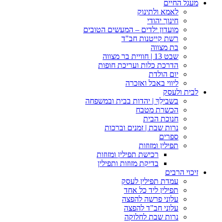
מעגל החיים
לאמא ולתינוק
חינוך יהודי
מועדון ילדים – המעשים הטובים
רשת קייטנות חב"ד
בת מצווה
שבט 13 | חוויית בר מצווה
הדרכת כלות ועריכת חופות​
יום הולדת
ליווי באבל ואזכרה
לבית ולעסק
בשבילֵךְ | יהדות בבית ובמשפחה
הכשרת מטבח
חנוכת הבית
נרות שבת | זמנים וברכות
ספרים
תפילין ומזוזות
רכישת תפילין ומזוזות
בדיקת מזוזות ותפילין
זיכוי הרבים
עמדת תפילין לעסק
תפילין ליד כל אחד
עלוני פרשה להפצה
עלוני חב"ד להפצה
נרות שבת לחלוקה