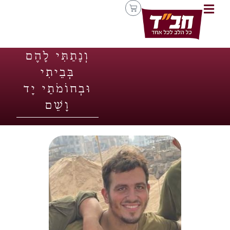
וְנָתַתִּי לָהֶם
בְּבֵיתִי
וּבְחוֹמֹתַי יָד
וָשֵׁם