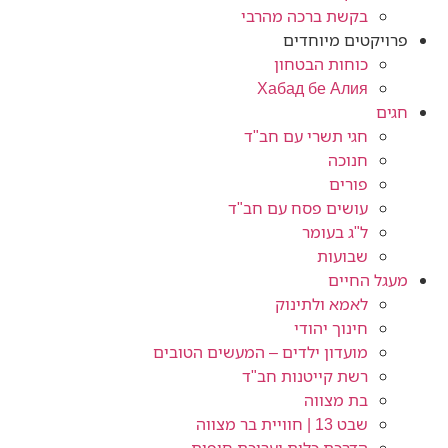
בקשת ברכה מהרבי
פרויקטים מיוחדים
כוחות הבטחון
Хабад бе Алия
חגים
חגי תשרי עם חב"ד
חנוכה
פורים
עושים פסח עם חב"ד
ל"ג בעומר
שבועות
מעגל החיים
לאמא ולתינוק
חינוך יהודי
מועדון ילדים – המעשים הטובים
רשת קייטנות חב"ד
בת מצווה
שבט 13 | חוויית בר מצווה