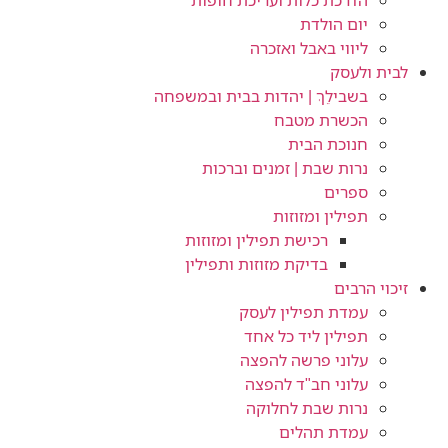
הדרכת כלות ועריכת חופות​
יום הולדת
ליווי באבל ואזכרה
לבית ולעסק
בשבילֵךְ | יהדות בבית ובמשפחה
הכשרת מטבח
חנוכת הבית
נרות שבת | זמנים וברכות
ספרים
תפילין ומזוזות
רכישת תפילין ומזוזות
בדיקת מזוזות ותפילין
זיכוי הרבים
עמדת תפילין לעסק
תפילין ליד כל אחד
עלוני פרשה להפצה
עלוני חב"ד להפצה
נרות שבת לחלוקה
עמדת תהלים