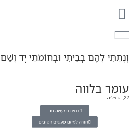
וְנָתַתִּי לָהֶם בְּבֵיתִי וּבְחוֹמֹתַי יָד וָשֵׁם
עומר בלווה
22, הרצליה
בחירת מעשה טוב
חזרה למיזם מעשים הטובים