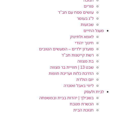
חנוכה
פורים
עושים פסח עם חב"ד
ל"ג בעומר
שבועות
מעגל החיים
לאמא ולתינוק
חינוך יהודי
מועדון ילדים – המעשים הטובים
רשת קייטנות חב"ד
בת מצווה
שבט 13 | חוויית בר מצווה
הדרכת כלות ועריכת חופות​
יום הולדת
ליווי באבל ואזכרה
לבית ולעסק
בשבילֵךְ | יהדות בבית ובמשפחה
הכשרת מטבח
חנוכת הבית