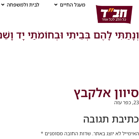
מעגל החיים
לבית ולמשפחה
וְנָתַתִּי לָהֶם בְּבֵיתִי וּבְחוֹמֹתַי יָד וָשֵׁ
סיוון אלקבץ
23, כפר עזה
כתיבת תגובה
האימייל לא יוצג באתר.
שדות החובה מסומנים
*