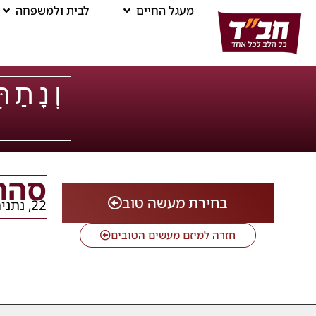
מעגל החיים
לבית ולמשפחה
וְנָתַת
סהר
בחירת מעשה טוב
22, נתניה
חזרה למיזם מעשים הטובים