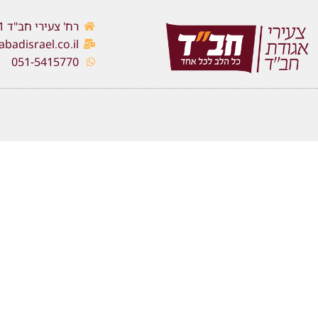
רח' צעירי חב"ד 1, כפר חב"ד
adisrael.co.il
051-5415770