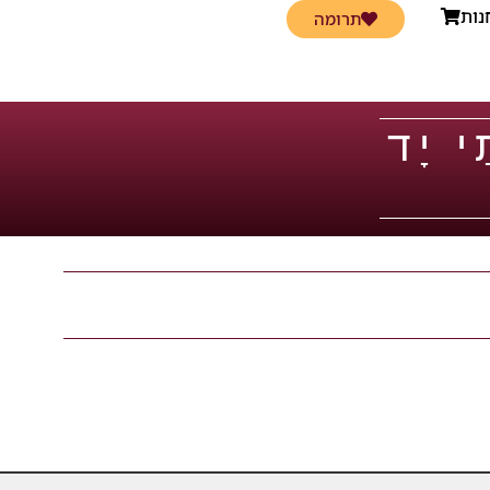
נות
תרומה
ַי יָד