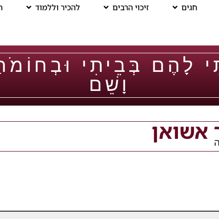
חגים
זיכוי הרבים
להכיר וללמוד
ח
ִּי לָהֶם בְּבֵיתִי וּבְחוֹמֹת
וָשֵׁם
 אשואן