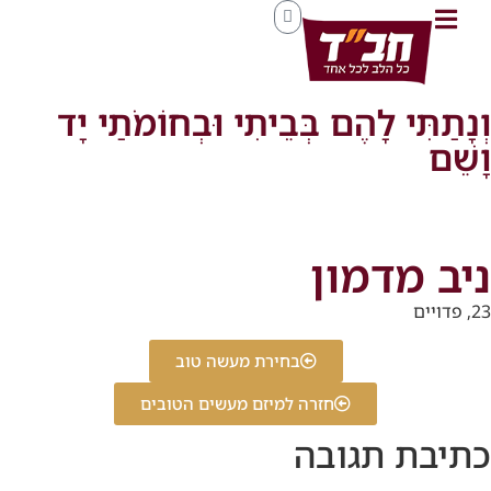
וְנָתַתִּי לָהֶם בְּבֵיתִי וּבְחוֹמֹתַי יָד
וָשֵׁם
ניב מדמון
23, פדויים
בחירת מעשה טוב
חזרה למיזם מעשים הטובים
כתיבת תגובה