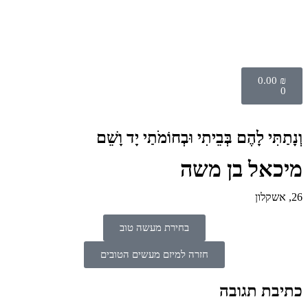
0.00
₪
0
וְנָתַתִּי לָהֶם בְּבֵיתִי וּבְחוֹמֹתַי יָד וָשֵׁם
מיכאל בן משה
26, אשקלון
בחירת מעשה טוב
חזרה למיזם מעשים הטובים
כתיבת תגובה